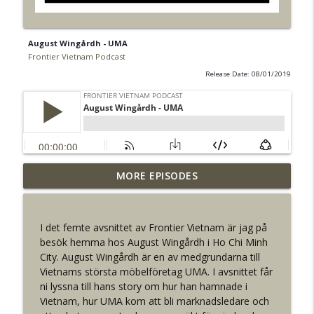
August Wingårdh - UMA
Frontier Vietnam Podcast
Release Date: 08/01/2019
MORE EPISODES
Adam Edermo
info_outline
Frontier Vietnam Podcast
I det femte avsnittet av Frontier Vietnam är jag på
Pär Johansson - Precio Fishbone
besök hemma hos August Wingårdh i Ho Chi Minh
info_outline
Frontier Vietnam Podcast
City. August Wingårdh är en av medgrundarna till
Vietnams största möbelföretag UMA. I avsnittet får
ni lyssna till hans story om hur han hamnade i
Oscar Rydman - Pangara
Vietnam, hur UMA kom att bli marknadsledare och
info_outline
Frontier Vietnam Podcast