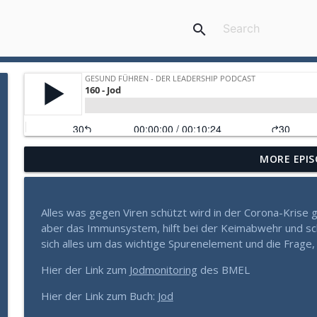
search
MORE EPIS
Gesund Führen: Die verborgene Gefahr der Sachlich
Gesund Führen - der Leadership Podcast
Alles was gegen Viren schützt wird in der Corona-Krise g
Mehr als Fleiß und Disziplin: Wie Sie aus einem Zu
aber das Immunsystem, hilft bei der Keimabwehr und schü
Gesund Führen - der Leadership Podcast
sich alles um das wichtige Spurenelement und die Frage,
Hier der Link zum
Jodmonitoring
des BMEL
Warum manche Führungskräfte in Krisen aufblühen (
Hier der Link zum Buch:
Jod
Gesund Führen - der Leadership Podcast