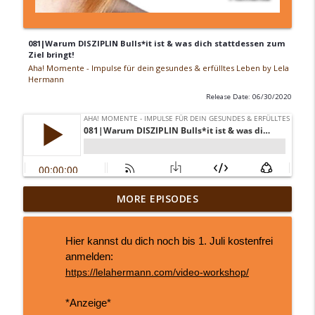
081|Warum DISZIPLIN Bulls*it ist & was dich stattdessen zum
Ziel bringt!
Aha! Momente - Impulse für dein gesundes & erfülltes Leben by Lela
Hermann
Release Date: 06/30/2020
„Ich war nur noch am Funktionieren“
MORE EPISODES
Svenjas Weg zurück zu sich & wie
info_outline
Innenweltreisen ihr geholfen haben
Hier kannst du dich noch bis 1. Juli kostenfrei
Aha! Momente - Impulse für dein gesundes & erfülltes
anmelden:
Leben by Lela Hermann
https://lelahermann.com/video-workshop/
Damit DEINE Zukunft gut wird, tu diese 6
Dinge JETZT!
*Anzeige*
info_outline
Aha! Momente - Impulse für dein gesundes & erfülltes