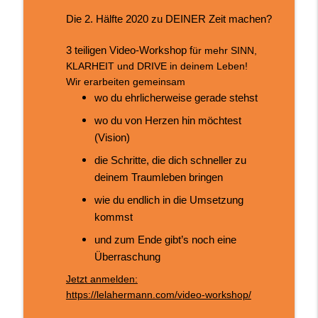
Leben by Lela Hermann
Die 2. Hälfte 2020 zu DEINER Zeit machen?
Männer: das emotionale Geschlecht?
3 teiligen Video-Workshop f
ür mehr SINN,
info_outline
Aha! Momente - Impulse für dein gesundes & erfülltes
KLARHEIT und DRIVE in deinem Leben!
Leben by Lela Hermann
Wir erarbeiten gemeinsam
wo du ehrlicherweise gerade stehst
Was wirklich hinter deinen
Selbstzweifeln steckt I mit Sarah Desai
wo du von Herzen hin möchtest
info_outline
Aha! Momente - Impulse für dein gesundes & erfülltes
(Vision)
Leben by Lela Hermann
die Schritte, die dich schneller zu
deinem Traumleben bringen
Alles verstanden und du änderst
trotzdem nichts?
info_outline
wie du endlich in die Umsetzung
Aha! Momente - Impulse für dein gesundes & erfülltes
kommst
Leben by Lela Hermann
und zum Ende gibt’s noch eine
Warum dein Kopf (bis jetzt) nicht aufhört
Überraschung
zu rattern
info_outline
Jetzt anmelden:
Aha! Momente - Impulse für dein gesundes & erfülltes
https://lelahermann.com/video-workshop/
Leben by Lela Hermann