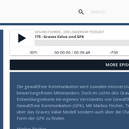
search
MORE EPIS
Gesund Führen: Die verborgene Gefahr der Sachlich
Gesund Führen - der Leadership Podcast
Die gewaltfreie Kommunikation wird zuweilen missvers
Mehr als Fleiß und Disziplin: Wie Sie aus einem Zu
bewertungsfreien Miteinanders. Doch im Lichte des Gra
Gesund Führen - der Leadership Podcast
Entwicklungsebene ein eigenes Verständnis von Gewaltfre
Gewaltfreie Kommunikation (GFK). Mit Markus Fischer, Tr
über das Graves Value Modell sondern auch über die C
Warum manche Führungskräfte in Krisen aufblühen (
Form der GFK zu finden.
Gesund Führen - der Leadership Podcast
Markus Fischer