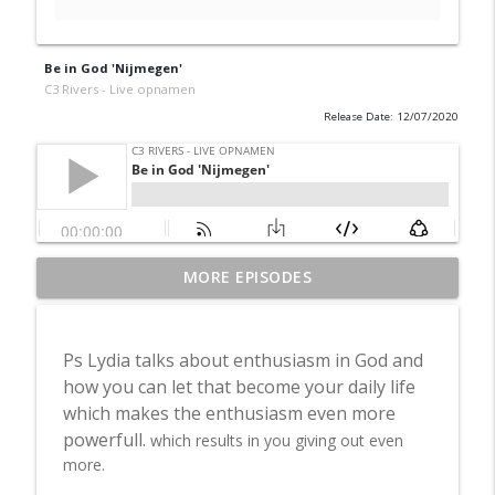
Be in God 'Nijmegen'
C3 Rivers - Live opnamen
Release Date: 12/07/2020
MORE EPISODES
Aflevering 3: en volg
info_outline
C3 Rivers - Live opnamen
Ps Lydia
talks about enthusiasm in God and
Aflevering 2: in de rust
how you can let that become your daily life
info_outline
C3 Rivers - Live opnamen
which makes the enthusiasm even more
powerfull.
which results in you giving out even
more.
Aflevering 1: Kom bij Jezus
info_outline
C3 Rivers - Live opnamen