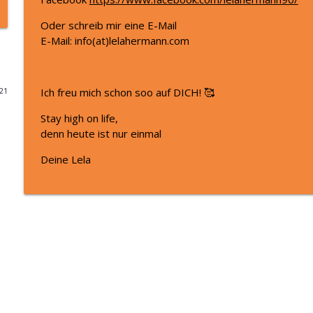
Oder schreib mir eine E-Mail
Was wirklich hinter deinen Selbstzweifeln steckt I 
E-Mail: info(at)lelahermann.com
Aha! Momente - Impulse für dein gesundes & erfülltes Leben by
Alles verstanden und du änderst trotzdem nichts?
Ich freu mich schon soo auf DICH! 🥰
021
Aha! Momente - Impulse für dein gesundes & erfülltes Leben by
Stay high on life,
denn heute ist nur einmal
Warum dein Kopf (bis jetzt) nicht aufhört zu ratter
Deine Lela
Aha! Momente - Impulse für dein gesundes & erfülltes Leben by
Sommer, Sorgen, Sadness: Wie du mit Ängsten & 
Aha! Momente - Impulse für dein gesundes & erfülltes Leben by
Warum dein Kopf nicht aufhört zu rattern (und w
verschlimmert)
Aha! Momente - Impulse für dein gesundes & erfülltes Leben by