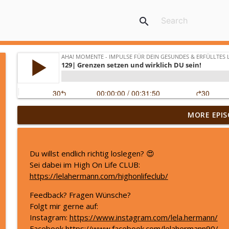
search
„Ich war nur noch am Funktionieren“ Svenjas Weg z
MORE EPIS
geholfen haben
Aha! Momente - Impulse für dein gesundes & erfülltes Leben by
Du willst endlich richtig loslegen? 😍
Damit DEINE Zukunft gut wird, tu diese 6 Dinge JET
Sei dabei im High On Life CLUB:
Aha! Momente - Impulse für dein gesundes & erfülltes Leben by
https://lelahermann.com/highonlifeclub/
Feedback? Fragen Wünsche?
Männer: das emotionale Geschlecht?
Folgt mir gerne auf:
Instagram:
https://www.instagram.com/lela.hermann/
Aha! Momente - Impulse für dein gesundes & erfülltes Leben by
Facebook
https://www.facebook.com/lelahermann90/