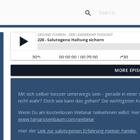
search
MORE EPIS
Gesund Führen: Die verborgene Gefahr der Sachlich
Gesund Führen - der Leadership Podcast
Mit sich selber besser unterwegs sein - gerade in einer 
Mehr als Fleiß und Disziplin: Wie Sie aus einem Zu
nicht wahr? Doch wie kann das gehen? Die wichtigsten Ker
Gesund Führen - der Leadership Podcast
Wenn Du am kostenlosen Webinar teilnehmen willst: Her
www.tanjarosenbaum.com/webinar
Warum manche Führungskräfte in Krisen aufblühen (
Hier der
Link zur salutogenen Erfahrung meiner Familie.
Gesund Führen - der Leadership Podcast