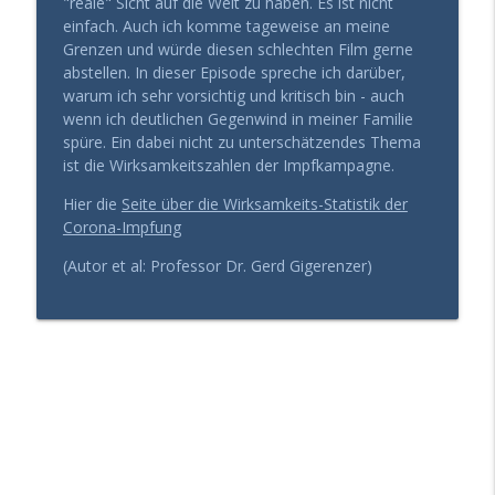
"reale" Sicht auf die Welt zu haben. Es ist nicht
info_outline
aufblühen (statt zu paralysieren)
einfach. Auch ich komme tageweise an meine
Gesund Führen - der Leadership Podcast
Grenzen und würde diesen schlechten Film gerne
abstellen. In dieser Episode spreche ich darüber,
Mit 60 mehr Energie haben, als mit 30?
warum ich sehr vorsichtig und kritisch bin - auch
info_outline
(Das Geheimnis der Kohärenz)
wenn ich deutlichen Gegenwind in meiner Familie
Gesund Führen - der Leadership Podcast
spüre. Ein dabei nicht zu unterschätzendes Thema
ist die Wirksamkeitszahlen der Impfkampagne.
Die „Vernunft-Falle“: Warum erfahrenen
info_outline
Chefs der Durchbruch fehlt
Hier die
Seite über die Wirksamkeits-Statistik der
Gesund Führen - der Leadership Podcast
Corona-Impfung
(Autor et al: Professor Dr. Gerd Gigerenzer)
Blutwerte top, trotzdem erschöpft?
info_outline
Warum Urlaub dir nicht mehr hilft
Gesund Führen - der Leadership Podcast
Entscheidungserschöpfung: Wie du trotz
info_outline
Dauerstress die Nerven behältst
Gesund Führen - der Leadership Podcast
Warum dein Hormonsystem über deinen
info_outline
Erfolg entscheidet