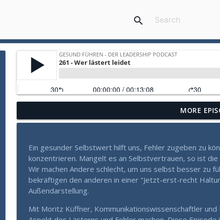
search
MORE EPIS
Gesund Führen: Die verborgene Gefahr der Sachlich
Gesund Führen - der Leadership Podcast
Ein gesunder Selbstwert hilft uns, Fehler zugeben zu k
Mehr als Fleiß und Disziplin: Wie Sie aus einem Zu
konzentrieren. Mangelt es an Selbstvertrauen, so ist di
Gesund Führen - der Leadership Podcast
Wir machen Andere schlecht, um uns selbst besser zu fühl
bekräftigen den anderen in einer "Jetzt-erst-recht Halt
Außendarstellung.
Warum manche Führungskräfte in Krisen aufblühen (
Gesund Führen - der Leadership Podcast
Mit Moritz Küffner, Kommunikationswissenschaftler und 
Aspekt des Lästerns und Fehler machen. Diese Episode i