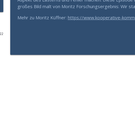
großes Bild malt von Moritz Forschungsergebnis: Wir stab
Mit 60 mehr Energie haben, als mit 30? (Das Gehei
Mehr zu Moritz Küffner:
https://www.kooperative-kommu
Gesund Führen - der Leadership Podcast
022
Die „Vernunft-Falle“: Warum erfahrenen Chefs der 
Gesund Führen - der Leadership Podcast
Blutwerte top, trotzdem erschöpft? Warum Urlaub d
Gesund Führen - der Leadership Podcast
Entscheidungserschöpfung: Wie du trotz Dauerstre
Gesund Führen - der Leadership Podcast
Warum dein Hormonsystem über deinen Erfolg ents
Gesund Führen - der Leadership Podcast