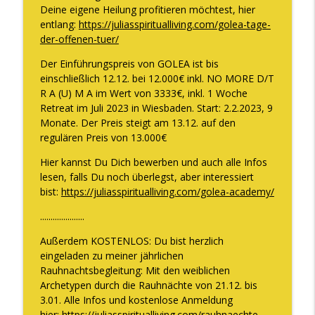
Embodiment ist für mich kein Trend!
Deine eigene Heilung profitieren möchtest, hier
info_outline
The WOMAN behind LUXURY GODDESS®
entlang:
https://juliasspiritualliving.com/golea-tage-
der-offenen-tuer/
DAS verändert sich, wenn Du Deine
Der Einführungspreis von GOLEA ist bis
info_outline
Weiblichkeit endlich WIRKLICH lebst
einschließlich 12.12. bei 12.000€ inkl. NO MORE D/T
The WOMAN behind LUXURY GODDESS®
R A (U) M A im Wert von 3333€, inkl. 1 Woche
Retreat im Juli 2023 in Wiesbaden. Start: 2.2.2023, 9
Wie Frau Sein für Dich purer Reichtum
Monate. Der Preis steigt am 13.12. auf den
info_outline
ist
regulären Preis von 13.000€
The WOMAN behind LUXURY GODDESS®
Hier kannst Du Dich bewerben und auch alle Infos
lesen, falls Du noch überlegst, aber interessiert
Du brauchst mehr männliche Energie
info_outline
bist:
https://juliasspiritualliving.com/golea-academy/
The WOMAN behind LUXURY GODDESS®
.....................
Der Nr. 1 Grund, warum Du Dich wertlos
Außerdem KOSTENLOS: Du bist herzlich
fühlst und wie Du das ab sofort ändern
eingeladen zu meiner jährlichen
info_outline
kannst
Rauhnachtsbegleitung: Mit den weiblichen
The WOMAN behind LUXURY GODDESS®
Archetypen durch die Rauhnächte von 21.12. bis
3.01. Alle Infos und kostenlose Anmeldung
DER energetische Shift, um 10.000€,
hier:
https://juliasspiritualliving.com/rauhnaechte-