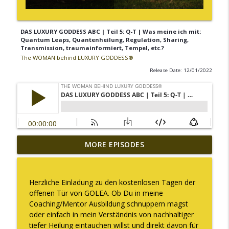
DAS LUXURY GODDESS ABC | Teil 5: Q-T | Was meine ich mit:
Quantum Leaps, Quantenheilung, Regulation, Sharing,
Transmission, traumainformiert, Tempel, etc.?
The WOMAN behind LUXURY GODDESS®
Release Date: 12/01/2022
MORE EPISODES
Warum ich diesen Podcast pausiere
info_outline
The WOMAN behind LUXURY GODDESS®
Herzliche Einladung zu den kostenlosen Tagen der
Was es bedeutet "Deine Kapazität zu
offenen Tür von GOLEA. Ob Du in meine
info_outline
erweitern"
Coaching/Mentor Ausbildung schnuppern magst
The WOMAN behind LUXURY GODDESS®
oder einfach in mein Verständnis von nachhaltiger
tiefer Heilung eintauchen willst und direkt davon für