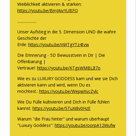
Weiblichkeit aktivieren & stärken:
https://youtu.be/BmJAivYUBFQ
.....................
Unser Aufstieg in die 5. Dimension UND die wahre
Geschichte der
Erde:
https://youtu.be/nWTgYTz4tvw
Die Erinnerung - 5D Bewusstsein in Dir | Die
Offenbarung |
Vertraue!:
https://youtu.be/KTgsWMBL87o
Wie es zu LUXURY GODDESS kam und wie sie Dich
aktivieren kann und wird, wenn Du es
möchtest.:
https://youtu.be/WepwXvcZylc
Wie Du Fülle kultivieren und Dich in Fülle fühlen
kannst:
https://youtu.be/5TuXi8v0HzE
Warum "die Frau hinter" und warum überhaupt
"Luxury Goddess":
https://youtu.be/oorpA12Wufw