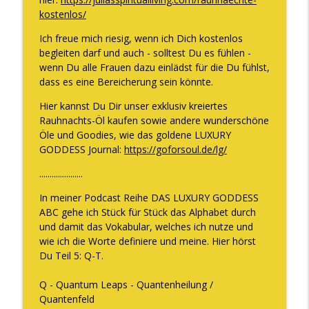
100.000€ oder auch die 1 Million Marke
kostenlos/
info_outline
zu knacken
Ich freue mich riesig, wenn ich Dich kostenlos
The WOMAN behind LUXURY GODDESS®
begleiten darf und auch - solltest Du es fühlen -
wenn Du alle Frauen dazu einlädst für die Du fühlst,
Warum Vertrauen aufbauen keine Zeit
info_outline
dass es eine Bereicherung sein könnte.
braucht und WAS Vertrauen WIRKLICH ist
The WOMAN behind LUXURY GODDESS®
Hier kannst Du Dir unser exklusiv kreiertes
Rauhnachts-Öl kaufen sowie andere wunderschöne
Die Situation in Deutschland und wie Du
Öle und Goodies, wie das goldene LUXURY
info_outline
dort glücklich sein kannst
GODDESS Journal:
https://goforsoul.de/lg/
The WOMAN behind LUXURY GODDESS®
.....................
In meiner Podcast Reihe DAS LUXURY GODDESS
ABC gehe ich Stück für Stück das Alphabet durch
und damit das Vokabular, welches ich nutze und
wie ich die Worte definiere und meine. Hier hörst
Du
Teil 5: Q-T.
Q - Quantum Leaps - Quantenheilung /
Quantenfeld