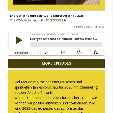
Energetische und spirituelle Jahresvorschau 2023
The WOMAN behind LUXURY GODDESS®
Release Date: 01/05/2023
MORE EPISODES
Warum ich diesen Podcast pausiere
info_outline
The WOMAN behind LUXURY GODDESS®
Viel Freude mit meiner energetischen und
Was es bedeutet "Deine Kapazität zu
spirituellen Jahresvorschau für 2023 mit Channeling
info_outline
erweitern"
aus der Akasha Chronik.
The WOMAN behind LUXURY GODDESS®
Was hält das neue Jahr 2023 für uns bereit und wie
können wir positiv mitwirken und co-kreieren. Wie
Embodiment ist für mich kein Trend!
wird 2023 das echteste, das schönste, das
info_outline
The WOMAN behind LUXURY GODDESS®