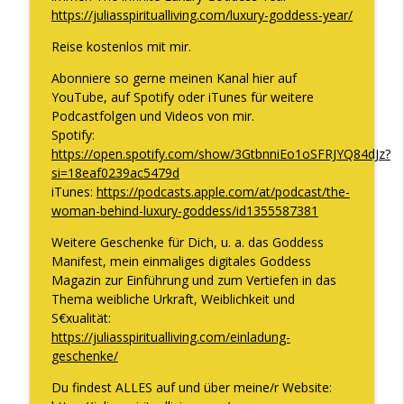
https://juliasspiritualliving.com/luxury-goddess-year/
Reise kostenlos mit mir.
Abonniere so gerne meinen Kanal hier auf
YouTube, auf Spotify oder iTunes für weitere
Podcastfolgen und Videos von mir.
Spotify:
https://open.spotify.com/show/3GtbnniEo1oSFRJYQ84dJz?
si=18eaf0239ac5479d
iTunes:
https://podcasts.apple.com/at/podcast/the-
woman-behind-luxury-goddess/id1355587381
Weitere Geschenke für Dich, u. a. das Goddess
Manifest, mein einmaliges digitales Goddess
Magazin zur Einführung und zum Vertiefen in das
Thema weibliche Urkraft, Weiblichkeit und
S€xualität:
https://juliasspiritualliving.com/einladung-
geschenke/
Du findest ALLES auf und über meine/r Website: