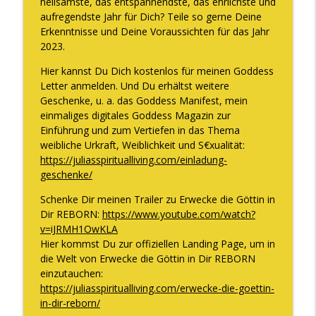
heilsamste, das entspannendste, das ehrlichste und
aufregendste Jahr für Dich? Teile so gerne Deine
Erkenntnisse und Deine Voraussichten für das Jahr
DAS verändert sich, wenn Du Deine
2023.
info_outline
Weiblichkeit endlich WIRKLICH lebst
The WOMAN behind LUXURY GODDESS®
Hier kannst Du Dich kostenlos für meinen Goddess
Letter anmelden. Und Du erhältst weitere
Wie Frau Sein für Dich purer Reichtum
Geschenke, u. a. das Goddess Manifest, mein
info_outline
ist
einmaliges digitales Goddess Magazin zur
The WOMAN behind LUXURY GODDESS®
Einführung und zum Vertiefen in das Thema
weibliche Urkraft, Weiblichkeit und S€xualität:
https://juliasspiritualliving.com/einladung-
Du brauchst mehr männliche Energie
info_outline
geschenke/
The WOMAN behind LUXURY GODDESS®
Schenke Dir meinen Trailer zu Erwecke die Göttin in
Dir REBORN:
https://www.youtube.com/watch?
Der Nr. 1 Grund, warum Du Dich wertlos
v=iJRMH1OwKLA
fühlst und wie Du das ab sofort ändern
info_outline
Hier kommst Du zur offiziellen Landing Page, um in
kannst
die Welt von Erwecke die Göttin in Dir REBORN
The WOMAN behind LUXURY GODDESS®
einzutauchen:
https://juliasspiritualliving.com/erwecke-die-goettin-
DER energetische Shift, um 10.000€,
in-dir-reborn/
100.000€ oder auch die 1 Million Marke
info_outline