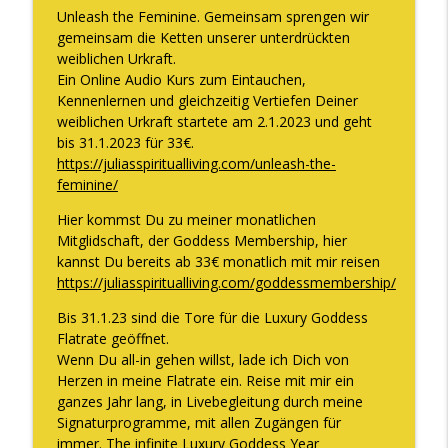
zu knacken
Unleash the Feminine. Gemeinsam sprengen wir
The WOMAN behind LUXURY GODDESS®
gemeinsam die Ketten unserer unterdrückten
weiblichen Urkraft.
Warum Vertrauen aufbauen keine Zeit
Ein Online Audio Kurs zum Eintauchen,
info_outline
braucht und WAS Vertrauen WIRKLICH ist
Kennenlernen und gleichzeitig Vertiefen Deiner
The WOMAN behind LUXURY GODDESS®
weiblichen Urkraft startete am 2.1.2023 und geht
bis 31.1.2023 für 33€.
Die Situation in Deutschland und wie Du
https://juliasspiritualliving.com/unleash-the-
info_outline
dort glücklich sein kannst
feminine/
The WOMAN behind LUXURY GODDESS®
Hier kommst Du zu meiner monatlichen
Mitglidschaft, der Goddess Membership, hier
kannst Du bereits ab 33€ monatlich mit mir reisen
https://juliasspiritualliving.com/goddessmembership/
Bis 31.1.23 sind die Tore für die Luxury Goddess
Flatrate geöffnet.
Wenn Du all-in gehen willst, lade ich Dich von
Herzen in meine Flatrate ein. Reise mit mir ein
ganzes Jahr lang, in Livebegleitung durch meine
Signaturprogramme, mit allen Zugängen für
immer. The infinite Luxury Goddess Year