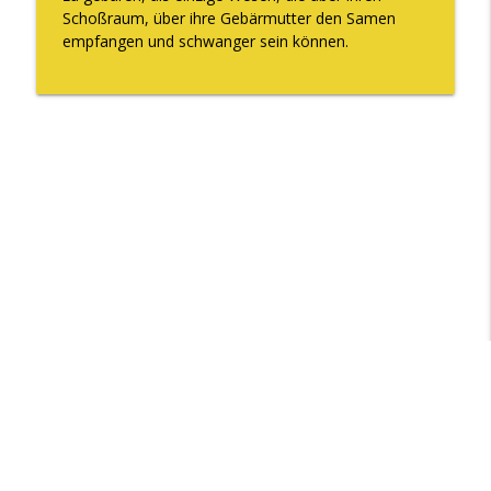
Schoßraum, über ihre Gebärmutter den Samen
empfangen und schwanger sein können.
Libsyn Directory -
Liberated Syndication