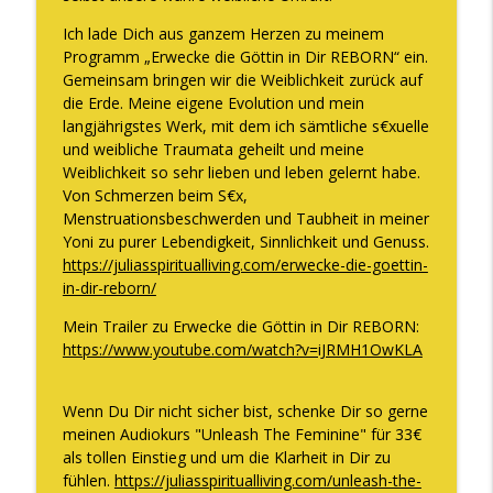
Ich lade Dich aus ganzem Herzen zu meinem
Programm „Erwecke die Göttin in Dir REBORN“ ein.
DAS verändert sich, wenn Du Deine
info_outline
Gemeinsam bringen wir die Weiblichkeit zurück auf
Weiblichkeit endlich WIRKLICH lebst
die Erde. Meine eigene Evolution und mein
The WOMAN behind LUXURY GODDESS®
langjährigstes Werk, mit dem ich sämtliche s€xuelle
und weibliche Traumata geheilt und meine
Wie Frau Sein für Dich purer Reichtum
info_outline
Weiblichkeit so sehr lieben und leben gelernt habe.
ist
Von Schmerzen beim S€x,
The WOMAN behind LUXURY GODDESS®
Menstruationsbeschwerden und Taubheit in meiner
Yoni zu purer Lebendigkeit, Sinnlichkeit und Genuss.
Du brauchst mehr männliche Energie
info_outline
https://juliasspiritualliving.com/erwecke-die-goettin-
The WOMAN behind LUXURY GODDESS®
in-dir-reborn/
Mein Trailer zu Erwecke die Göttin in Dir REBORN:
Der Nr. 1 Grund, warum Du Dich wertlos
https://www.youtube.com/watch?v=iJRMH1OwKLA
fühlst und wie Du das ab sofort ändern
info_outline
kannst
The WOMAN behind LUXURY GODDESS®
Wenn Du Dir nicht sicher bist, schenke Dir so gerne
meinen Audiokurs "Unleash The Feminine" für 33€
DER energetische Shift, um 10.000€,
als tollen Einstieg und um die Klarheit in Dir zu
100.000€ oder auch die 1 Million Marke
fühlen.
https://juliasspiritualliving.com/unleash-the-
info_outline