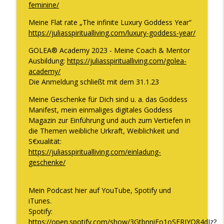
zu knacken
feminine/
The WOMAN behind LUXURY GODDESS®
Meine Flat rate „The infinite Luxury Goddess Year“
https://juliasspiritualliving.com/luxury-goddess-year/
Warum Vertrauen aufbauen keine Zeit
info_outline
braucht und WAS Vertrauen WIRKLICH ist
GOLEA® Academy 2023 - Meine Coach & Mentor
The WOMAN behind LUXURY GODDESS®
Ausbildung:
https://juliasspiritualliving.com/golea-
academy/
Die Situation in Deutschland und wie Du
Die Anmeldung schließt mit dem 31.1.23
info_outline
dort glücklich sein kannst
The WOMAN behind LUXURY GODDESS®
Meine Geschenke für Dich sind u. a. das Goddess
Manifest, mein einmaliges digitales Goddess
Magazin zur Einführung und auch zum Vertiefen in
die Themen weibliche Urkraft, Weiblichkeit und
S€xualität:
https://juliasspiritualliving.com/einladung-
geschenke/
Mein Podcast hier auf YouTube, Spotify und
iTunes.
Spotify:
https://open.spotify.com/show/3GtbnniEo1oSFRJYQ84dJz?