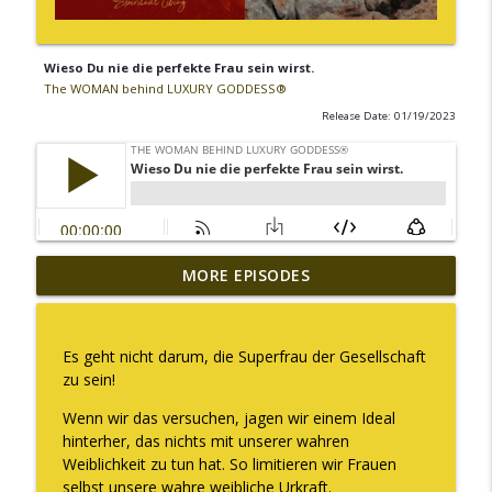
Wieso Du nie die perfekte Frau sein wirst.
The WOMAN behind LUXURY GODDESS®
Release Date: 01/19/2023
MORE EPISODES
Warum ich diesen Podcast pausiere
info_outline
The WOMAN behind LUXURY GODDESS®
Es geht nicht darum, die Superfrau der Gesellschaft
Was es bedeutet "Deine Kapazität zu
zu sein!
info_outline
erweitern"
The WOMAN behind LUXURY GODDESS®
Wenn wir das versuchen, jagen wir einem Ideal
hinterher, das nichts mit unserer wahren
Weiblichkeit zu tun hat. So limitieren wir Frauen
Embodiment ist für mich kein Trend!
info_outline
selbst unsere wahre weibliche Urkraft.
The WOMAN behind LUXURY GODDESS®