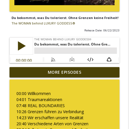
Du bekommst, was Du tolerierst. Ohne Grenzen keine Freiheit!
The WOMAN behind LUXURY GODDESS®
Release Date: 06/22/2023
MORE EPISODES
Warum ich diesen Podcast pausiere
info_outline
The WOMAN behind LUXURY GODDESS®
00:00 Willkommen
Was es bedeutet "Deine Kapazität zu
04:01 Traumareaktionen
info_outline
erweitern"
07:48 REAL BOUNDARIES
The WOMAN behind LUXURY GODDESS®
10:26 Grenzen führen zu Verbindung
14:23 Wir erschaffen unsere Realität
Embodiment ist für mich kein Trend!
20:40 Verschiedene Arten von Grenzen
info_outline
The WOMAN behind LUXURY GODDESS®