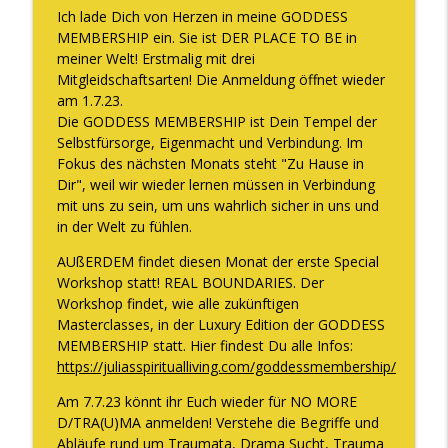
zu knacken
Ich lade Dich von Herzen in meine GODDESS
The WOMAN behind LUXURY GODDESS®
MEMBERSHIP ein. Sie ist DER PLACE TO BE in
meiner Welt! Erstmalig mit drei
Warum Vertrauen aufbauen keine Zeit
Mitgleidschaftsarten! Die Anmeldung öffnet wieder
info_outline
braucht und WAS Vertrauen WIRKLICH ist
am 1.7.23.
The WOMAN behind LUXURY GODDESS®
Die GODDESS MEMBERSHIP ist Dein Tempel der
Selbstfürsorge, Eigenmacht und Verbindung. Im
Die Situation in Deutschland und wie Du
Fokus des nächsten Monats steht "Zu Hause in
info_outline
dort glücklich sein kannst
Dir", weil wir wieder lernen müssen in Verbindung
The WOMAN behind LUXURY GODDESS®
mit uns zu sein, um uns wahrlich sicher in uns und
in der Welt zu fühlen.
AUßERDEM findet diesen Monat der erste Special
Workshop statt! REAL BOUNDARIES. Der
Workshop findet, wie alle zukünftigen
Masterclasses, in der Luxury Edition der GODDESS
MEMBERSHIP statt. Hier findest Du alle Infos:
https://juliasspiritualliving.com/goddessmembership/
Am 7.7.23 könnt ihr Euch wieder für NO MORE
D/TRA(U)MA anmelden! Verstehe die Begriffe und
Abläufe rund um Traumata, Drama Sucht, Trauma