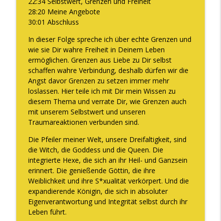
22:34 Selbstwert, Grenzen und Freiheit
28:20 Meine Angebote
30:01 Abschluss
DAS verändert sich, wenn Du Deine
info_outline
Weiblichkeit endlich WIRKLICH lebst
In dieser Folge spreche ich über echte Grenzen und
The WOMAN behind LUXURY GODDESS®
wie sie Dir wahre Freiheit in Deinem Leben
ermöglichen. Grenzen aus Liebe zu Dir selbst
Wie Frau Sein für Dich purer Reichtum
schaffen wahre Verbindung, deshalb dürfen wir die
info_outline
ist
Angst davor Grenzen zu setzen immer mehr
The WOMAN behind LUXURY GODDESS®
loslassen. Hier teile ich mit Dir mein Wissen zu
diesem Thema und verrate Dir, wie Grenzen auch
mit unserem Selbstwert und unseren
Du brauchst mehr männliche Energie
info_outline
Traumareaktionen verbunden sind.
The WOMAN behind LUXURY GODDESS®
Die Pfeiler meiner Welt, unsere Dreifaltigkeit, sind
die Witch, die Goddess und die Queen. Die
Der Nr. 1 Grund, warum Du Dich wertlos
integrierte Hexe, die sich an ihr Heil- und Ganzsein
fühlst und wie Du das ab sofort ändern
info_outline
erinnert. Die genießende Göttin, die ihre
kannst
Weiblichkeit und ihre S*xualität verkörpert. Und die
The WOMAN behind LUXURY GODDESS®
expandierende Königin, die sich in absoluter
Eigenverantwortung und Integrität selbst durch ihr
DER energetische Shift, um 10.000€,
Leben führt.
100.000€ oder auch die 1 Million Marke
info_outline