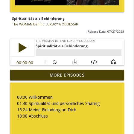
Spiritualität als Behinderung
The WOMAN behind LUXURY GODDESS®
Release Date: 07/27/2023
MORE EPISODES
Warum ich diesen Podcast pausiere
info_outline
The WOMAN behind LUXURY GODDESS®
00:00 Willkommen
Was es bedeutet "Deine Kapazität zu
01:40 Spiritualität und persönliches Sharing
info_outline
erweitern"
15:24 Meine Einladung an Dich
The WOMAN behind LUXURY GODDESS®
18:08 Abschluss
Embodiment ist für mich kein Trend!
info_outline
The WOMAN behind LUXURY GODDESS®