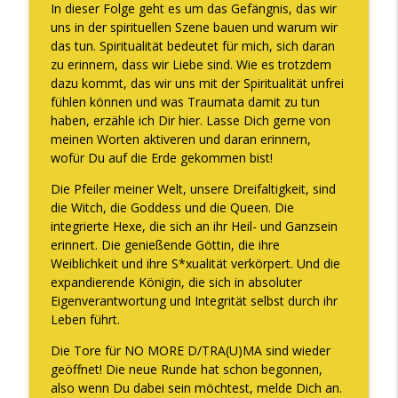
In dieser Folge geht es um das Gefängnis, das wir
uns in der spirituellen Szene bauen und warum wir
das tun. Spiritualität bedeutet für mich, sich daran
DAS verändert sich, wenn Du Deine
info_outline
zu erinnern, dass wir Liebe sind. Wie es trotzdem
Weiblichkeit endlich WIRKLICH lebst
dazu kommt, das wir uns mit der Spiritualität unfrei
The WOMAN behind LUXURY GODDESS®
fühlen können und was Traumata damit zu tun
haben, erzähle ich Dir hier. Lasse Dich gerne von
Wie Frau Sein für Dich purer Reichtum
info_outline
meinen Worten aktiveren und daran erinnern,
ist
wofür Du auf die Erde gekommen bist!
The WOMAN behind LUXURY GODDESS®
Die Pfeiler meiner Welt, unsere Dreifaltigkeit, sind
Du brauchst mehr männliche Energie
die Witch, die Goddess und die Queen. Die
info_outline
The WOMAN behind LUXURY GODDESS®
integrierte Hexe, die sich an ihr Heil- und Ganzsein
erinnert. Die genießende Göttin, die ihre
Weiblichkeit und ihre S*xualität verkörpert. Und die
Der Nr. 1 Grund, warum Du Dich wertlos
expandierende Königin, die sich in absoluter
fühlst und wie Du das ab sofort ändern
info_outline
Eigenverantwortung und Integrität selbst durch ihr
kannst
Leben führt.
The WOMAN behind LUXURY GODDESS®
Die Tore für NO MORE D/TRA(U)MA sind wieder
DER energetische Shift, um 10.000€,
geöffnet! Die neue Runde hat schon begonnen,
100.000€ oder auch die 1 Million Marke
also wenn Du dabei sein möchtest, melde Dich an.
info_outline