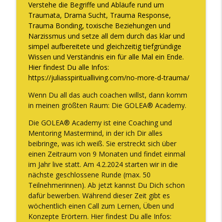
zu knacken
Verstehe die Begriffe und Abläufe rund um
The WOMAN behind LUXURY GODDESS®
Traumata, Drama Sucht, Trauma Response,
Trauma Bonding, toxische Beziehungen und
Warum Vertrauen aufbauen keine Zeit
Narzissmus und setze all dem durch das klar und
info_outline
braucht und WAS Vertrauen WIRKLICH ist
simpel aufbereitete und gleichzeitig tiefgründige
The WOMAN behind LUXURY GODDESS®
Wissen und Verständnis ein für alle Mal ein Ende.
Hier findest Du alle Infos:
Die Situation in Deutschland und wie Du
https://juliasspiritualliving.com/no-more-d-trauma/
info_outline
dort glücklich sein kannst
Wenn Du all das auch coachen willst, dann komm
The WOMAN behind LUXURY GODDESS®
in meinen größten Raum: Die GOLEA® Academy.
Die GOLEA® Academy ist eine Coaching und
Mentoring Mastermind, in der ich Dir alles
beibringe, was ich weiß. Sie erstreckt sich über
einen Zeitraum von 9 Monaten und findet einmal
im Jahr live statt. Am 4.2.2024 starten wir in die
nächste geschlossene Runde (max. 50
Teilnehmerinnen). Ab jetzt kannst Du Dich schon
dafür bewerben. Während dieser Zeit gibt es
wöchentlich einen Call zum Lernen, Üben und
Konzepte Erörtern. Hier findest Du alle Infos: