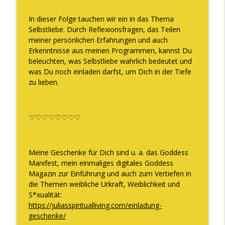
In dieser Folge tauchen wir ein in das Thema
DAS verändert sich, wenn Du Deine
Selbstliebe. Durch Reflexionsfragen, das Teilen
info_outline
Weiblichkeit endlich WIRKLICH lebst
meiner persönlichen Erfahrungen und auch
The WOMAN behind LUXURY GODDESS®
Erkenntnisse aus meinen Programmen, kannst Du
beleuchten, was Selbstliebe wahrlich bedeutet und
Wie Frau Sein für Dich purer Reichtum
was Du noch einladen darfst, um Dich in der Tiefe
info_outline
ist
zu lieben.
The WOMAN behind LUXURY GODDESS®
Du brauchst mehr männliche Energie
♡♡♡♡♡♡♡♡
info_outline
The WOMAN behind LUXURY GODDESS®
Meine Geschenke für Dich sind u. a. das Goddess
Der Nr. 1 Grund, warum Du Dich wertlos
Manifest, mein einmaliges digitales Goddess
fühlst und wie Du das ab sofort ändern
info_outline
Magazin zur Einführung und auch zum Vertiefen in
kannst
die Themen weibliche Urkraft, Weiblichkeit und
The WOMAN behind LUXURY GODDESS®
S*xualität:
https://juliasspiritualliving.com/einladung-
DER energetische Shift, um 10.000€,
geschenke/
100.000€ oder auch die 1 Million Marke
info_outline