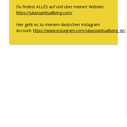
zu knacken
Du findest ALLES auf und über meine/r Website:
The WOMAN behind LUXURY GODDESS®
https://juliasspiritualliving.com/
Warum Vertrauen aufbauen keine Zeit
info_outline
Hier geht es zu meinem deutschen Instagram
braucht und WAS Vertrauen WIRKLICH ist
Account:
https://www.instagram.com/juliasspiritualliving_de/
The WOMAN behind LUXURY GODDESS®
Die Situation in Deutschland und wie Du
info_outline
dort glücklich sein kannst
The WOMAN behind LUXURY GODDESS®