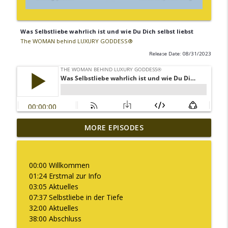
Was Selbstliebe wahrlich ist und wie Du Dich selbst liebst
The WOMAN behind LUXURY GODDESS®
Release Date: 08/31/2023
MORE EPISODES
Warum ich diesen Podcast pausiere
info_outline
The WOMAN behind LUXURY GODDESS®
00:00 Willkommen
Was es bedeutet "Deine Kapazität zu
01:24 Erstmal zur Info
info_outline
erweitern"
03:05 Aktuelles
The WOMAN behind LUXURY GODDESS®
07:37 Selbstliebe in der Tiefe
32:00 Aktuelles
Embodiment ist für mich kein Trend!
38:00 Abschluss
info_outline
The WOMAN behind LUXURY GODDESS®