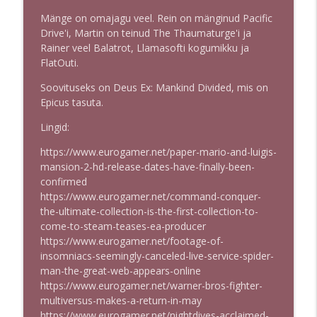
KORDUSSAADE: 2022.02.04- Sony ostis
info_outline
Mänge on omajagu veel. Rein on mänginud Pacific
Bungie, mida see nüüd muudab?
Drive'i, Martin on teinud The Thaumaturge'i ja
Puhata ja mängida
Rainer veel Balatrot, Llamasofti kogumikku ja
FlatOuti.
KORDUSSAADE: 2022.21.01 - Microsoft
info_outline
ostis Activisioni ja sellega muutus kõik
Soovituseks on Deus Ex: Mankind Divided, mis on
Puhata ja mängida
Epicus tasuta.
3. juuli Puhata ja mängida:
Lingid:
info_outline
Mänguplaatide ajastu lõpp
https://www.eurogamer.net/paper-mario-and-luigis-
Puhata ja mängida
mansion-2-hd-release-dates-have-finally-been-
confirmed
26. juuni Puhata ja mängida: Eesti
https://www.eurogamer.net/command-conquer-
mängude kuu - Mari-Anna Lepasson ja
info_outline
the-ultimate-collection-is-the-first-collection-to-
Korter 1996
come-to-steam-teases-ea-producer
Puhata ja mängida
https://www.eurogamer.net/footage-of-
insomniacs-seemingly-canceled-live-service-spider-
19. juuni Puhata ja mängida: Eesti
man-the-great-web-appears-online
mängude kuu - Andri Allas ja Grannies
info_outline
https://www.eurogamer.net/warner-bros-fighter-
on Wheels
multiversus-makes-a-return-in-may
Puhata ja mängida
https://www.eurogamer.net/nightdives-acclaimed-