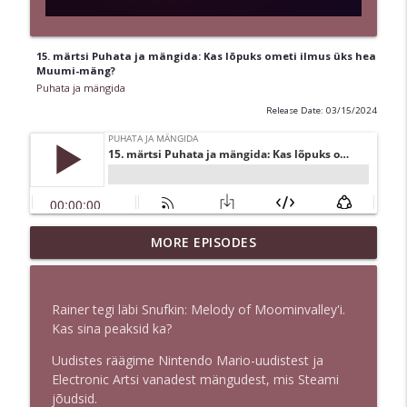
15. märtsi Puhata ja mängida: Kas lõpuks ometi ilmus üks hea
Muumi-mäng?
Puhata ja mängida
Release Date: 03/15/2024
KORDUSSAADE: 2020.17.05- Eesti
MORE EPISODES
mängude kuu: Vladimir Funtikov ja
info_outline
Creative Mobile
Puhata ja mängida
Rainer tegi läbi Snufkin: Melody of Moominvalley'i.
Kas sina peaksid ka?
KORDUSSAADE: 2020.01.05- Eesti
info_outline
mängude kuu avalöök: Death & Taxes
Uudistes räägime Nintendo Mario-uudistest ja
Puhata ja mängida
Electronic Artsi vanadest mängudest, mis Steami
jõudsid.