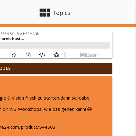
view_module
close
Topics
urück zu sich & wie Innenweltreisen ihr
ODES
info_outline
 Lela Hermann
ZT!
e & Vision frisch zu starten,dann sei dabei:
info_outline
 Lela Hermann
ich dir in 3 Workshops, wie das gehen kann! 🤩
info_outline
ore24.com/product/544503
 Lela Hermann