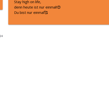
Stay high on life,
denn heute ist nur einmal!😍
Was wirklich hinter deinen Selbstzweifeln steckt I 
Du bist nur einmal🥰
Aha! Momente - Impulse für dein gesundes & erfülltes Leben by
Alles verstanden und du änderst trotzdem nichts?
Aha! Momente - Impulse für dein gesundes & erfülltes Leben by
024
Warum dein Kopf (bis jetzt) nicht aufhört zu ratter
Aha! Momente - Impulse für dein gesundes & erfülltes Leben by
Sommer, Sorgen, Sadness: Wie du mit Ängsten & 
Aha! Momente - Impulse für dein gesundes & erfülltes Leben by
Warum dein Kopf nicht aufhört zu rattern (und w
verschlimmert)
Aha! Momente - Impulse für dein gesundes & erfülltes Leben by