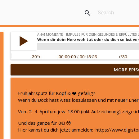
search
„Ich war nur noch am Funktionieren“ Svenjas Weg z
MORE EPIS
geholfen haben
Aha! Momente - Impulse für dein gesundes & erfülltes Leben by
Frühjahrsputz für Kopf & ❤️ gefällig?
Damit DEINE Zukunft gut wird, tu diese 6 Dinge JET
Wenn du Bock hast Altes loszulassen und mit neuer Energi
Aha! Momente - Impulse für dein gesundes & erfülltes Leben by
Vom 2.-4. April um jew. 18:00 (inkl. Aufzeichnung) zeige 
Und das ganze für 0€! 😳
Männer: das emotionale Geschlecht?
Hier kannst du dich jetzt anmelden:
https://www.digist
Aha! Momente - Impulse für dein gesundes & erfülltes Leben by