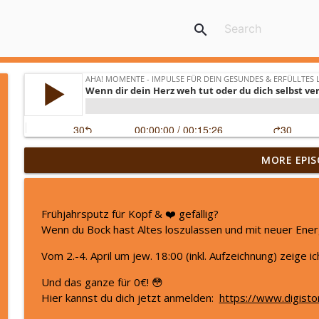
search
„Ich war nur noch am Funktionieren“ Svenjas Weg z
MORE EPIS
geholfen haben
Aha! Momente - Impulse für dein gesundes & erfülltes Leben by
Frühjahrsputz für Kopf & ❤️ gefällig?
Damit DEINE Zukunft gut wird, tu diese 6 Dinge JET
Wenn du Bock hast Altes loszulassen und mit neuer Energi
Aha! Momente - Impulse für dein gesundes & erfülltes Leben by
Vom 2.-4. April um jew. 18:00 (inkl. Aufzeichnung) zeige 
Und das ganze für 0€! 😳
Männer: das emotionale Geschlecht?
Hier kannst du dich jetzt anmelden:
https://www.digist
Aha! Momente - Impulse für dein gesundes & erfülltes Leben by