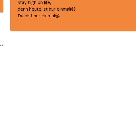
Stay high on life,
denn heute ist nur einmal!😍
Was wirklich hinter deinen Selbstzweifeln steckt I 
Du bist nur einmal🥰
Aha! Momente - Impulse für dein gesundes & erfülltes Leben by
Alles verstanden und du änderst trotzdem nichts?
Aha! Momente - Impulse für dein gesundes & erfülltes Leben by
024
Warum dein Kopf (bis jetzt) nicht aufhört zu ratter
Aha! Momente - Impulse für dein gesundes & erfülltes Leben by
Sommer, Sorgen, Sadness: Wie du mit Ängsten & 
Aha! Momente - Impulse für dein gesundes & erfülltes Leben by
Warum dein Kopf nicht aufhört zu rattern (und w
verschlimmert)
Aha! Momente - Impulse für dein gesundes & erfülltes Leben by