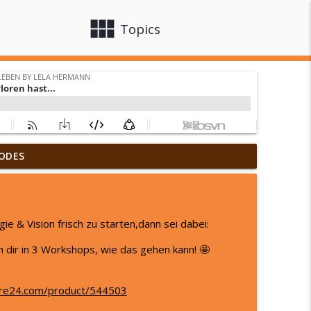
view_module
close
Topics
urück zu sich & wie Innenweltreisen ihr
ODES
info_outline
 Lela Hermann
ZT!
e & Vision frisch zu starten,dann sei dabei:
info_outline
 Lela Hermann
ich dir in 3 Workshops, wie das gehen kann! 🤩
info_outline
ore24.com/product/544503
 Lela Hermann