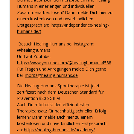
Humans in einer engen und individuellen
Leben by Lela Hermann
Zusammenarbeit lösen? Dann melde Dich hier zu
einem kostenlosen und unverbindlichen
Männer: das emotionale Geschlecht?
info_outline
Erstgespräch an:
https://independence-healing-
Aha! Momente - Impulse für dein gesundes & erfülltes
humans.de/
)
Leben by Lela Hermann
Besuch Healing Humans bei Instagram:
Was wirklich hinter deinen
@healinghumans_
Selbstzweifeln steckt I mit Sarah Desai
info_outline
Und auf Youtube:
Aha! Momente - Impulse für dein gesundes & erfülltes
https://www.youtube.com/@healinghumans4538
Leben by Lela Hermann
Für Fragen und Anregungen melde Dich gerne
bei:
moritz@healing-humans.de
Alles verstanden und du änderst
trotzdem nichts?
info_outline
Die Healing Humans Sporttherapie ist jetzt
Aha! Momente - Impulse für dein gesundes & erfülltes
zertifiziert nach dem Deutschen Standard für
Leben by Lela Hermann
Prävention §20 SGB V!
Auch Du möchtest den effizientesten
Warum dein Kopf (bis jetzt) nicht aufhört
Therapieansatz für nachhaltig schnellen Erfolg
zu rattern
info_outline
lernen? Dann melde Dich hier zu einem
Aha! Momente - Impulse für dein gesundes & erfülltes
kostenlosen und unverbindlichen Erstgespräch
Leben by Lela Hermann
an:
https://healing-humans.de/academy/