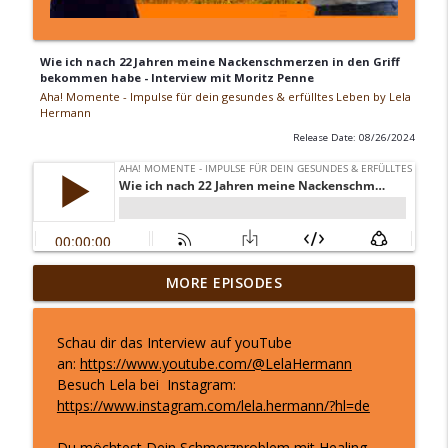
Wie ich nach 22 Jahren meine Nackenschmerzen in den Griff
bekommen habe - Interview mit Moritz Penne
Aha! Momente - Impulse für dein gesundes & erfülltes Leben by Lela
Hermann
Release Date: 08/26/2024
„Ich war nur noch am Funktionieren“
MORE EPISODES
Svenjas Weg zurück zu sich & wie
info_outline
Innenweltreisen ihr geholfen haben
Schau dir das Interview auf youTube
Aha! Momente - Impulse für dein gesundes & erfülltes
an:
https://www.youtube.com/@LelaHermann
Leben by Lela Hermann
Besuch Lela bei
Instagram:
https://www.instagram.com/lela.hermann/?hl=de
Damit DEINE Zukunft gut wird, tu diese 6
Dinge JETZT!
info_outline
Du möchtest Dein Schmerzproblem mit Healing
Aha! Momente - Impulse für dein gesundes & erfülltes