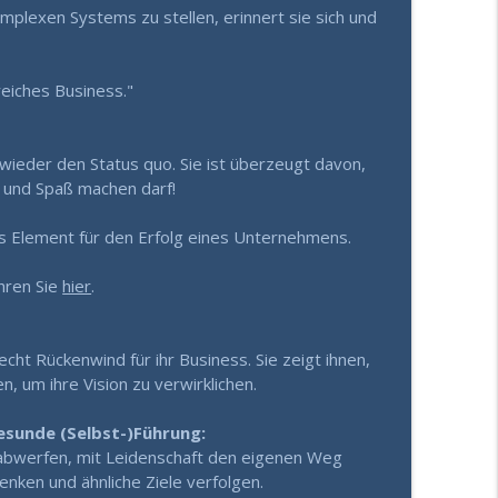
lexen Systems zu stellen, erinnert sie sich und
mnis der Kohärenz)
info_outline
eiches Business."
Durchbruch fehlt
info_outline
 wieder den Status quo. Sie ist überzeugt davon,
in und Spaß machen darf!
ir nicht mehr hilft
info_outline
es Element für den Erfolg eines Unternehmens.
hren Sie
hier
.
ss die Nerven behältst
info_outline
t Rückenwind für ihr Business. Sie zeigt ihnen,
en, um ihre Vision zu verwirklichen.
cheidet
info_outline
sunde (Selbst-)Führung:
t abwerfen, mit Leidenschaft den eigenen Weg
nken und ähnliche Ziele verfolgen.