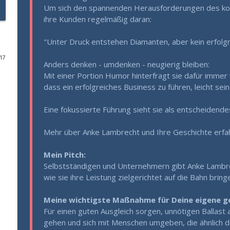
Um sich den spannenden Herausforderungen des komp
Mit 60 mehr Energie haben, als mit 30? (Das Gehei
ihre Kunden regelmäßig daran:
Gesund Führen - der Leadership Podcast
"Unter Druck entstehen Diamanten, aber kein erfolgr
017
Die „Vernunft-Falle“: Warum erfahrenen Chefs der 
Anders denken - umdenken - neugierig bleiben:
Gesund Führen - der Leadership Podcast
Mit einer Portion Humor hinterfragt sie dafür immer
dass ein erfolgreiches Business zu führen, leicht se
Blutwerte top, trotzdem erschöpft? Warum Urlaub d
Eine fokussierte Führung sieht sie als entscheidend
Gesund Führen - der Leadership Podcast
Mehr über Anke Lambrecht und Ihre Geschichte erfa
Entscheidungserschöpfung: Wie du trotz Dauerstre
Mein Pitch:
Gesund Führen - der Leadership Podcast
Selbstständigen und Unternehmern gibt Anke Lambrech
wie sie ihre Leistung zielgerichtet auf die Bahn bring
Warum dein Hormonsystem über deinen Erfolg ents
Meine wichtigste Maßnahme für Deine eigene ge
Gesund Führen - der Leadership Podcast
Für einen guten Ausgleich sorgen, unnötigen Ballas
gehen und sich mit Menschen umgeben, die ähnlich de