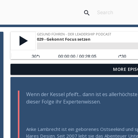
search
MORE EPIS
Gesund Führen: Die verborgene Gefahr der Sachlich
Gesund Führen - der Leadership Podcast
Wenn der Kessel pfeift... dann ist es allerhöchste
Mehr als Fleiß und Disziplin: Wie Sie aus einem Zu
dieser Folge ihr Expertenwissen.
Gesund Führen - der Leadership Podcast
Warum manche Führungskräfte in Krisen aufblühen (
Anke Lambrecht ist ein geborenes Ostseekind und spo
Gesund Führen - der Leadership Podcast
klares Design. Seit 2007 lebt sie das Abenteuer Un