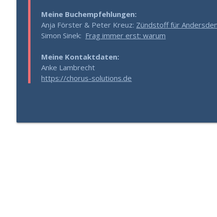
Fokus verloren? Deine Hormone könnten der Grund
Meine Buchempfehlungen:
Gesund Führen - der Leadership Podcast
Anja Förster & Peter Kreuz:
Zündstoff für Andersde
Simon Sinek:
Frag immer erst: warum
314 – Respektlos ohne es zu merken? René Borbo
Gesund Führen - der Leadership Podcast
Meine Kontaktdaten:
Anke Lambrecht
https://chorus-solutions.de