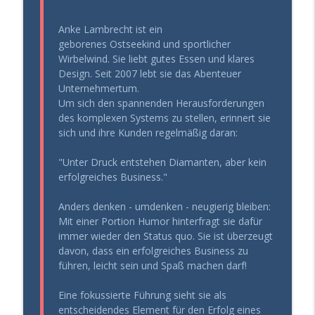
info_outline
aufblühen (statt zu paralysieren)
Gesund Führen - der Leadership Podcast
Anke Lambrecht ist ein
geborenes Ostseekind und sportlicher
Mit 60 mehr Energie haben, als mit 30?
Wirbelwind. Sie liebt gutes Essen und klares
info_outline
(Das Geheimnis der Kohärenz)
Design. Seit 2007 lebt sie das Abenteuer
Gesund Führen - der Leadership Podcast
Unternehmertum.
Um sich den spannenden Herausforderungen
Die „Vernunft-Falle“: Warum erfahrenen
des komplexen Systems zu stellen, erinnert sie
info_outline
Chefs der Durchbruch fehlt
sich und ihre Kunden regelmäßig daran:
Gesund Führen - der Leadership Podcast
"Unter Druck entstehen Diamanten, aber kein
Blutwerte top, trotzdem erschöpft?
erfolgreiches Business."
info_outline
Warum Urlaub dir nicht mehr hilft
Gesund Führen - der Leadership Podcast
Anders denken - umdenken - neugierig bleiben:
Mit einer Portion Humor hinterfragt sie dafür
Entscheidungserschöpfung: Wie du trotz
immer wieder den Status quo. Sie ist überzeugt
info_outline
Dauerstress die Nerven behältst
davon, dass ein erfolgreiches Business zu
Gesund Führen - der Leadership Podcast
führen, leicht sein und Spaß machen darf!
Warum dein Hormonsystem über deinen
Eine fokussierte Führung sieht sie als
info_outline
Erfolg entscheidet
entscheidendes Element für den Erfolg eines