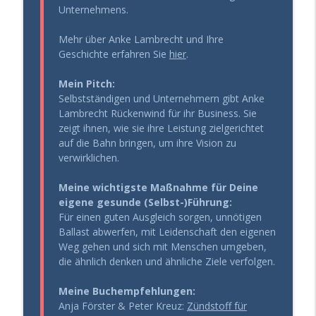
Gesund Führen - der Leadership Podcast
Unternehmens.
Fokus verloren? Deine Hormone könnten
Mehr über Anke Lambrecht und Ihre
info_outline
der Grund sein
Geschichte erfahren Sie
hier
.
Gesund Führen - der Leadership Podcast
Mein Pitch:
314 – Respektlos ohne es zu merken?
Selbstständigen und Unternehmern gibt Anke
René Borbonus über wertschätzende
info_outline
Lambrecht Rückenwind für ihr Business. Sie
Kommunikation
zeigt ihnen, wie sie ihre Leistung zielgerichtet
Gesund Führen - der Leadership Podcast
auf die Bahn bringen, um ihre Vision zu
verwirklichen.
Meine wichtigste Maßnahme für Deine
eigene gesunde (Selbst-)Führung:
Für einen guten Ausgleich sorgen, unnötigen
Ballast abwerfen, mit Leidenschaft den eigenen
Weg gehen und sich mit Menschen umgeben,
die ähnlich denken und ähnliche Ziele verfolgen.
Meine Buchempfehlungen:
Anja Förster & Peter Kreuz:
Zündstoff für