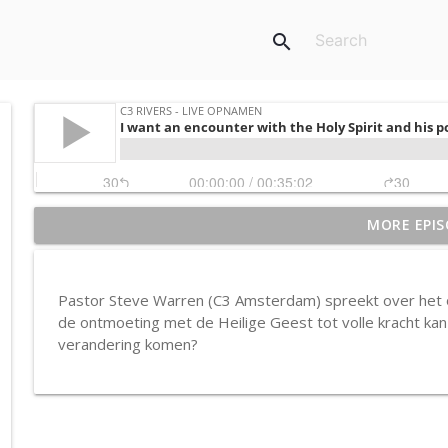
search
MORE EPIS
Aflevering 3: en volg
C3 Rivers - Live opnamen
Pastor Steve Warren (C3 Amsterdam) spreekt over het on
Aflevering 2: in de rust
de ontmoeting met de Heilige Geest tot volle kracht ka
C3 Rivers - Live opnamen
verandering komen?
Aflevering 1: Kom bij Jezus
C3 Rivers - Live opnamen