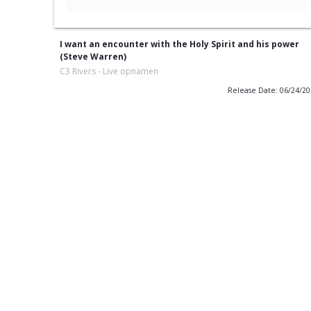
I want an encounter with the Holy Spirit and his power
(Steve Warren)
C3 Rivers - Live opnamen
Release Date: 06/24/2