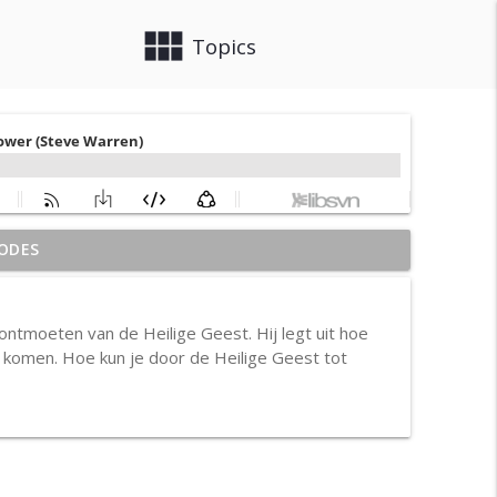
view_module
close
Topics
ODES
info_outline
tmoeten van de Heilige Geest. Hij legt uit hoe
n komen. Hoe kun je door de Heilige Geest tot
info_outline
info_outline