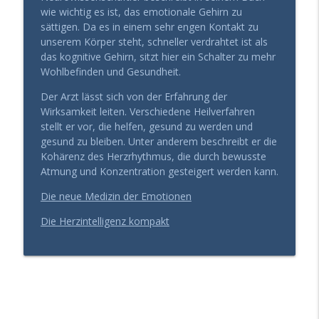
info_outline
aufblühen (statt zu paralysieren)
wie wichtig es ist, das emotionale Gehirn zu
Gesund Führen - der Leadership Podcast
sättigen. Da es in einem sehr engen Kontakt zu
unserem Körper steht, schneller verdrahtet ist als
Mit 60 mehr Energie haben, als mit 30?
das kognitive Gehirn, sitzt hier ein Schalter zu mehr
info_outline
(Das Geheimnis der Kohärenz)
Wohlbefinden und Gesundheit.
Gesund Führen - der Leadership Podcast
Der Arzt lässt sich von der Erfahrung der
Wirksamkeit leiten. Verschiedene Heilverfahren
Die „Vernunft-Falle“: Warum erfahrenen
info_outline
stellt er vor, die helfen, gesund zu werden und
Chefs der Durchbruch fehlt
gesund zu bleiben. Unter anderem beschreibt er die
Gesund Führen - der Leadership Podcast
Kohärenz des Herzrhythmus, die durch bewusste
Atmung und Konzentration gesteigert werden kann.
Blutwerte top, trotzdem erschöpft?
info_outline
Warum Urlaub dir nicht mehr hilft
Die neue Medizin der Emotionen
Gesund Führen - der Leadership Podcast
Die Herzintelligenz kompakt
Entscheidungserschöpfung: Wie du trotz
info_outline
Dauerstress die Nerven behältst
Gesund Führen - der Leadership Podcast
Warum dein Hormonsystem über deinen
info_outline
Erfolg entscheidet