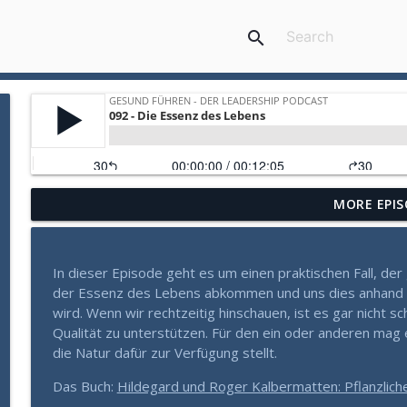
search
MORE EPIS
Mehr als Fleiß und Disziplin: Wie Sie aus einem Zu
Gesund Führen - der Leadership Podcast
In dieser Episode geht es um einen praktischen Fall, der
Warum manche Führungskräfte in Krisen aufblühen (
der Essenz des Lebens abkommen und uns dies anhand 
Gesund Führen - der Leadership Podcast
wird. Wenn wir rechtzeitig hinschauen, ist es gar nicht s
Qualität zu unterstützen. Für den ein oder anderen mag 
die Natur dafür zur Verfügung stellt.
Mit 60 mehr Energie haben, als mit 30? (Das Gehei
Gesund Führen - der Leadership Podcast
Das Buch:
Hildegard und Roger Kalbermatten: Pflanzlich