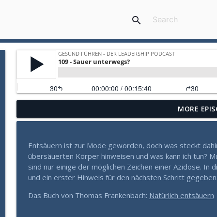
search
MORE EPIS
Gesund Führen: Die verborgene Gefahr der Sachlich
Gesund Führen - der Leadership Podcast
Entsäuern ist zur Mode geworden, doch was steckt dah
Mehr als Fleiß und Disziplin: Wie Sie aus einem Zu
übersäuerten Körper hinweisen und was kann ich tun? M
Gesund Führen - der Leadership Podcast
sind nur einige der möglichen Zeichen einer Azidose. I
und ein erster Hinweis für den nächsten Schritt gegeben
Warum manche Führungskräfte in Krisen aufblühen (
Das Buch von Thomas Frankenbach:
Natürlich entsäuern
Gesund Führen - der Leadership Podcast