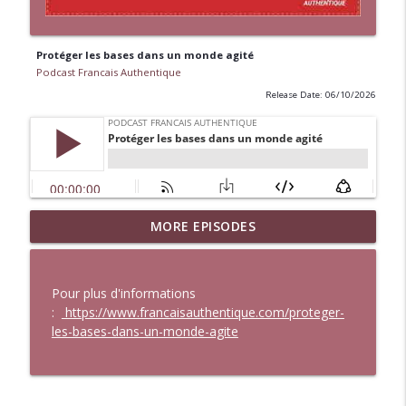
Protéger les bases dans un monde agité
Podcast Francais Authentique
Release Date: 06/10/2026
MORE EPISODES
Le piège de la liberté
info_outline
Podcast Francais Authentique
Pour plus d'informations
5 choses à savoir avant d'aller au
:
https://www.francaisauthentique.com/proteger-
info_outline
restaurant en France
les-bases-dans-un-monde-agite
Podcast Francais Authentique
Un week-end à Zurich avec Alberto
info_outline
Podcast Francais Authentique