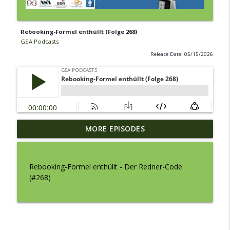
Rebooking-Formel enthüllt (Folge 268)
GSA Podcasts
Release Date: 05/15/2026
Dein Mindset für mehr finanzielle
MORE EPISODES
info_outline
Freiheit (Folge 276)
GSA Podcasts
Rebooking-Formel enthüllt - Der Redner-Code
Ein neuer Stern - 750 Engagements dank
(#268)
info_outline
Eigeninitiative
GSA Podcasts
Storytelling mit Fingerspitzengefühl
info_outline
GSA Podcasts