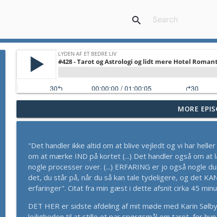
search
MORE EPIS
#434 - Annika Spanggaard - De Alenefødte Tvillin
Lyden Af Et Bedre Liv
"Det handler ikke altid om at blive vejledt og vi har heller
#433 -Stellah Søgård: Yoyo-forhold, Tilknytningsm
om at mærke IND på kortet (...) Det handler også om at læ
Lyden Af Et Bedre Liv
nogle processer over. (...) ERFARING er jo også nogle dum
det, du står på, når du så kan tale tydeligere, og det KAN
erfaringer". Citat fra min gæst i dette afsnit cirka 45 minu
#432 - Alex Riel - Efterlivsterapi - Opgiv et Liv b
dit Kosmiske Formål
DET HER er sidste afdeling af mit møde med Karin Sølby.
Lyden Af Et Bedre Liv
lejligheden til at stille et par spørgsmål om tarot, for h