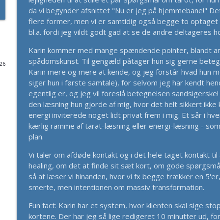
da vi begynder afsnittet "Nu er jeg på hjemmebane!" De
#431 - Et Helt Almindeligt Menneske? – Mannah Bli
flere former, men vi er samtidig også begge to optaget 
Lyden Af Et Bedre Liv
bl.a. fordi jeg vildt godt gad at se de andre deltageres 
Karin kommer med mange spændende pointer, blandt andet
#430 - Erik B. Smith: "Engang var jeg nødt til at find
spådomskunst. Til gengæld påtager hun sig gerne betegne
026
Gestaltterapi og Refleksion over Et Livs Kampe
Karin mere og mere at kende, og jeg forstår hvad hun m
Lyden Af Et Bedre Liv
siger hun i første samtale), for selvom jeg har kendt hend
egentlig er, og jeg vil foreslå betegnelsen sandsigerske
#429 - Maria Durhuus: Du Må Ikke Dø i Stilhed - Om
den læsning hun gjorde af mig, hvor det helt sikkert ikk
Lyden Af Et Bedre Liv
energi inviterede noget lidt privat frem i mig. Et sår i hv
kærlig ramme af tarat-læsning eller energi-læsning - som 
plan.
SOLO by Mannah: FØL
Vi taler om afdøde kontakt og i det hele taget kontakt ti
Lyden Af Et Bedre Liv
healing, om det at finde sit sæt kort, om gode spørgsmål t
så at læser vi hinanden, hvor vi fx begge trækker en 5'er,
#428 - Tarot og Astrologi og lidt mere Hotel Roma
smerte, men intentionen om massiv transformation.
Lyden Af Et Bedre Liv
Fun fact: Karin har et system, hvor klienten skal sige sto
kortene. Der har jeg så lige redigeret 10 minutter ud, 