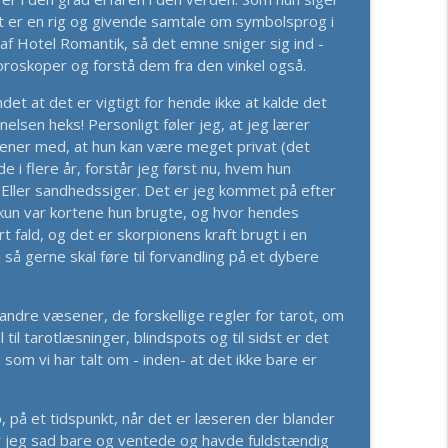
t er en rig og givende samtale om symbolsprog i
ver Interviewet
af Hotel Romantik, så det emne sniger sig ind -
info_outline
horoskoper og forstå dem fra den vinkel også.
 at det er vigtigt for hende ikke at kalde det
e mig i det. Det har jeg ikke haft lyst til siden" -
lsen heks! Personligt føler jeg, at jeg lærer
info_outline
ener med, at hun kan være meget privat (det
e i flere år, forstår jeg først nu, hvem hun
! Eller sandhedssiger. Det er jeg kommet på efter
 Unge, Opioider og Et System, Der Ikke Lytter
e kun var kortene hun brugte, og hvor hendes
info_outline
ert fald, og det er skorpionens kraft brugt i en
så gerne skal føre til forvandling på et dybere
info_outline
l andre væsener, de forskellige regler for tarot, om
il tarotlæsninger, blindspots og til sidst er det
 som vi har talt om - inden- at det ikke bare er
ntik - Karin Sølby - Segment 2
info_outline
p, på et tidspunkt, når det er læseren der blander
for jeg sad bare og ventede og havde fuldstændig