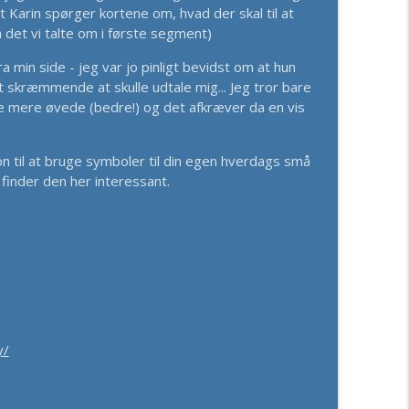
t 1
at Karin spørger kortene om, hvad der skal til at
info_outline
ra det vi talte om i første segment)
min side - jeg var jo pinligt bevidst om at hun
dt skræmmende at skulle udtale mig... Jeg tror bare
nkle Vej Ud Af Overtænkning og Mental Støj
info_outline
re mere øvede (bedre!) og det afkræver da en vis
on til at bruge symboler til din egen hverdags små
 finder den her interessant.
y/