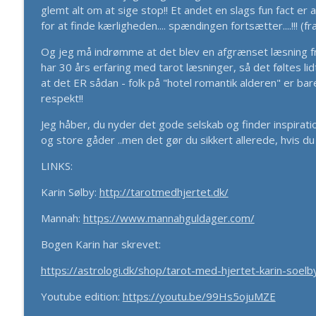
#427 - HOTEL ROMANTIK med Karin Sølby - Segmen
glemt alt om at sige stop!! Et andet en slags fun fact er 
for at finde kærligheden.... spændingen fortsætter....!!! (f
Lyden Af Et Bedre Liv
Og jeg må indrømme at det blev en afgrænset læsning fra 
har 30 års erfaring med tarot læsninger, så det føltes li
#426 - Natasha Swerdloff - De 3 Principper: Den E
at det ER sådan - folk på "hotel romantik alderen" er ba
Lyden Af Et Bedre Liv
respekt!!
Jeg håber, du nyder det gode selskab og finder inspirati
og store gåder ..men det gør du sikkert allerede, hvis du
LINKS:
Karin Sølby:
http://tarotmedhjertet.dk/
Mannah:
https://www.mannahguldager.com/
Bogen Karin har skrevet:
https://astrologi.dk/shop/tarot-med-hjertet-karin-soelb
Youtube edition:
https://youtu.be/99Hs5ojuMZE