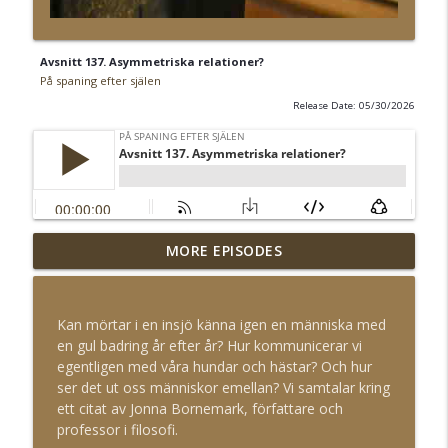
Avsnitt 137. Asymmetriska relationer?
På spaning efter själen
Release Date: 05/30/2026
MORE EPISODES
Avsnitt 141. Pengar
info_outline
På spaning efter själen
Kan mörtar i en insjö känna igen en människa med
Avsnitt 140. Vara efterklok
en gul badring år efter år? Hur kommunicerar vi
info_outline
På spaning efter själen
egentligen med våra hundar och hästar? Och hur
ser det ut oss människor emellan? Vi samtalar kring
ett citat av Jonna Bornemark, författare och
Avsnitt 139. Anspråkstagen
professor i filosofi.
info_outline
På spaning efter själen