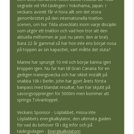
info_outline
Forsberg
segrade vid VM-tävlingen i Yokohama, Japan. I
Spring Snyggt - med Jesus och Manne
veckans avsnitt får vi höra allt om det stora
genombrottet på den internationella triatlon-
346. Jesper Lundberg om att justera
scenen, om hur Tilda utvecklats inom varje disciplin
info_outline
träning efter skada
som utgör ett triatlon och vad hon tror att den
Spring Snyggt - med Jesus och Manne
aktuella milformen är just nu (anm. den är bra!).
Bara 22 år gammal så har hon inte ens börjat nosa
345. Sommarträning med
på toppen av sin kapacitet, vart måtte det sluta?
info_outline
löpningstungviktaren Edvin Anger
Spring Snyggt - med Jesus och Manne
Manne har sprungit 10 mil och börjar känna igen
kroppen igen. Nu far han till Gran Canaria för en
344. Aging like fine wine - Kajsa Berg
gedigen träningsvecka och har siktet inställt på
och det nya svenska rekordet på 100
info_outline
snabba 10k i Berlin. John har gjort årets första
miles
banpass med blandat resultat, han har skjutit på
Spring Snyggt - med Jesus och Manne
säsongsöppningen för 5000m men kommer att
springa Tolvanloppet.
343. Att bygga vidare från livets
info_outline
prestation med Leo Magnusson
Veckans Sponsor - Löplabbet, missa inte
Spring Snyggt - med Jesus och Manne
Löplabbets energikalkylator, den ultimata guiden
för vad du behöver få i dig inför och på
342. Emma Eriksson tog stigen till ett
tävlingsdagen -
Energikalkylatorn
info_outline
EM-brons