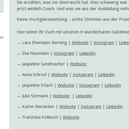
Sie erzählen, was sie überrascht hat. Was schwierig war
jetzt wirklich Coach. Und was sie aus der Ausbildung mi
COACH WERDEN! Eine Orientierungshilfe der Coachi
oder beim Klienten? Praktische Überlegungen zu 
Keine Hochglanzwerbung – echte Stimmen aus der Praxis.
COACHINGBANDE - DER systemische Coaching-Podcast
Hier könnt Ihr Euch mit unseren 8 wunderbaren Gästinne
Coachingausbildung fertig und dann? Ein Interview
026
unternehmensinternen Coaching-Pools
→ Lara Ehemann-Berning |
Website
|
Instagram
|
Link
COACHINGBANDE - DER systemische Coaching-Podcast
→ Eka Neumann |
Instagram
|
LinkedIn
COACH WERDEN! Systemisches Coaching vs. andere
→ Jaqueline Sundmacher |
Website
COACHINGBANDE - DER systemische Coaching-Podcast
→ Anna Schrod |
Website
|
Instagram
|
LinkedIn
→ Jaqueline Erlach |
Website
|
Instagram
|
LinkedIn
"Wenn Klienten nicht weiterkommen: Was die Syste
COACHINGBANDE - DER systemische Coaching-Podcast
→ Julia Sittmann |
Website
|
LinkedIn
→ Katrin Rienäcker |
Website
|
Instagram
|
LinkedIn
"Systemtheorie – der Begriff, den alle nutzen und k
COACHINGBANDE - DER systemische Coaching-Podcast
→ Franziska Kollasch |
Website