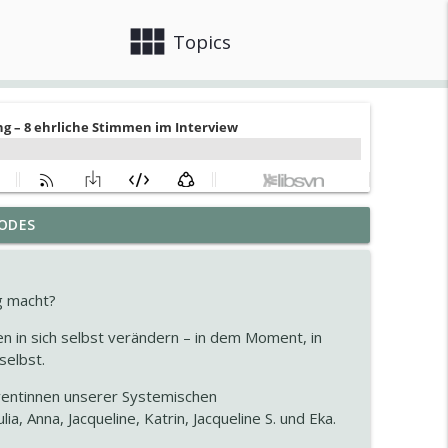
view_module
close
Topics
ngbande: Coaching als Zweitkarriere – Neustart
ODES
info_outline
g macht?
utral ist
info_outline
n in sich selbst verändern – in dem Moment, in
selbst.
ventinnen unserer Systemischen
für Coaches. Interview mit Benjamin Lambeck
info_outline
a, Anna, Jacqueline, Katrin, Jacqueline S. und Eka.