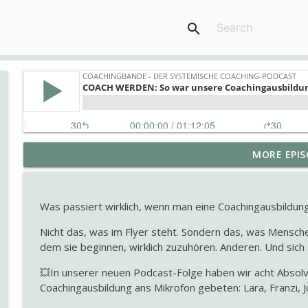
search
COACH WERDEN! Eine Orientierungshilfe der Coachi
MORE EPIS
ab 40+
COACHINGBANDE - DER systemische Coaching-Podcast
Was passiert wirklich, wenn man eine Coachingausbildun
Vorurteile im Coaching – warum niemand wirklich ne
Nicht das, was im Flyer steht. Sondern das, was Mensche
COACHINGBANDE - DER systemische Coaching-Podcast
dem sie beginnen, wirklich zuzuhören. Anderen. Und sich 
💥In unserer neuen Podcast-Folge haben wir acht Absol
Warum Vibe Coding gerade alles verändert – auch 
Coachingausbildung ans Mikrofon gebeten: Lara, Franzi, Juli
COACHINGBANDE - DER systemische Coaching-Podcast