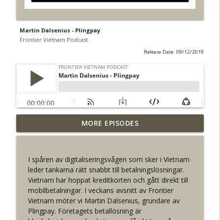
Martin Dalsenius - Plingpay
Frontier Vietnam Podcast
Release Date: 09/12/2019
MORE EPISODES
Adam Edermo
info_outline
Frontier Vietnam Podcast
I spåren av digitaliseringsvågen som sker i Vietnam
Pär Johansson - Precio Fishbone
leder tankarna rätt snabbt till betalningslösningar.
info_outline
Frontier Vietnam Podcast
Vietnam har hoppat kreditkorten och gått direkt till
mobilbetalningar. I veckans avsnitt av Frontier
Vietnam möter vi Martin Dalsenius, grundare av
Oscar Rydman - Pangara
Plingpay. Företagets betallösning är
info_outline
Frontier Vietnam Podcast