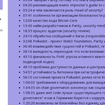
04:20 рекомендация книги: Imposter's guide to 
ББ-220: Пост-квантовая криптография. Часть 1
05:24 в чём заключается роль Head of security?
Базовый Блок: подкаст про блокчейн
07:41 особенности организации безопасности р
e
12:00 качество кода Bitcoin Core
13:43 найм разработчиков в Parity, security mind
ББ-219: Василий Шаповалов: Lido, Ethereum и De
18:35 процесс аудитов (security review)
019
Базовый Блок: подкаст про блокчейн
24:10 обработка сообщений о багах (responsible 
32:08 Polkadot - проект Web3 Foundation, Parit
36:40 взаимодействие сущностей в Polkadot, 
ББ 218: Григорий Осипов: Крипторасследования
38:16 валидность переходов: что если взломаю
Базовый Блок: подкаст про блокчейн
43:10 финальность PoW: угроза атомного квант
подводной лодке)
49:10 проблема доступности данных и централ
ББ-217: Отчёт Messari-2026. Часть 3. DeAI и DePI
54:57 устойчивость биткоина при катастрофиче
Базовый Блок: подкаст про блокчейн
56:10 состояние проекта Polkadot: релиз сети 
1:00:03 требования к оборудованию для валид
ББ-216: ИИ-аудиты в Web3
1:04:35 on-chain governance: консенсус как соц
1:08:33 даже wet code лучше существующего гос
Базовый Блок: подкаст про блокчейн
governance" и как в Германии борются с корруп
1:20:20 возможны ли блокчейны без единиц це