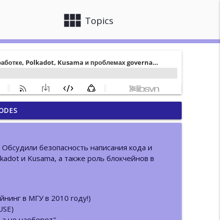
view_module
close
Topics
ODES
не блокчейна
info_outline
. Обсудили безопасность написания кода и
лома и новом продукте
lkadot и Kusama, а также роль блокчейнов в
info_outline
 Ethereum
йнинг в МГУ в 2010 году!)
info_outline
USE)
, а не наоборот"