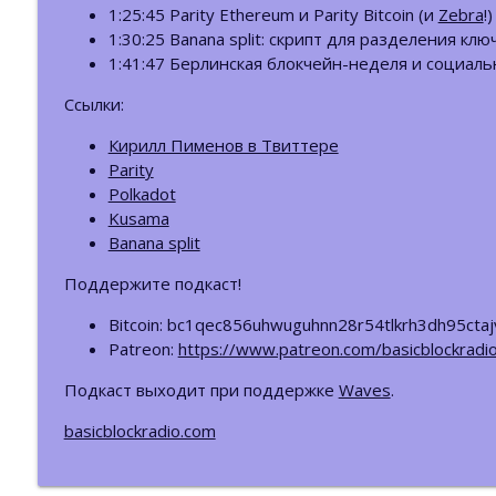
ББ-215: Отчёт Messari-2026. Часть 2. MultiChain и
1:25:45 Parity Ethereum и Parity Bitcoin (и
Zebra
!)
Базовый Блок: подкаст про блокчейн
1:30:25 Banana split: скрипт для разделения клю
1:41:47 Берлинская блокчейн-неделя и социаль
ББ-214: Отчёт Messari-2026. Часть 1. Крипта и T
Ссылки:
Базовый Блок: подкаст про блокчейн
Кирилл Пименов в Твиттере
Parity
Polkadot
Kusama
Banana split
Поддержите подкаст!
Bitcoin: bc1qec856uhwuguhnn28r54tlkrh3dh95ctaj
Patreon:
https://www.patreon.com/basicblockradi
Подкаст выходит при поддержке
Waves
.
basicblockradio.com