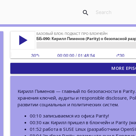
search
MORE EPIS
ББ-223: DWeb Camp. Децентрализованный веб в
Базовый Блок: подкаст про блокчейн
Кирилл Пименов — главный по безопасности в Parity
ББ-222: Иван Козлов (Resolv) о жизни после вз
хранения ключей, аудиты и responsible disclosure, Po
Базовый Блок: подкаст про блокчейн
развитии социальных и политических систем.
00:10 записываемся из офиса Parity!
ББ-221: Пост-квантовая криптография. Bitcoin и
00:30 как Кирилл пришел в блокчейн и Parity (ма
Базовый Блок: подкаст про блокчейн
01:52 работа в SUSE Linux (разработчики OpenS
03:04 "выбрал Parity, потому что они в Берлине