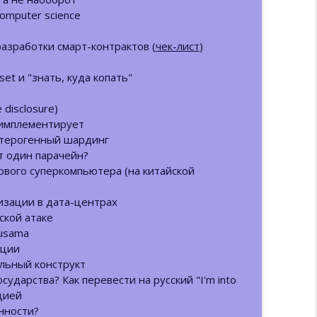
computer science
: теория и стандарты
info_outline
азработки смарт-контрактов (
чек-лист
)
set и "знать, куда копать"
Fi в новой реальности
info_outline
disclosure)
y имплементирует
гетерогенный шардинг
 и границы приватности в блокчейне
info_outline
т один парачейн?
ового суперкомпьютера (на китайской
изации в дата-центрах
N (ft. Евгений Пономарев)
info_outline
ской атаке
Kusama
ации
иальный конструкт
info_outline
ударства? Как перевести на русский "I'm into
цией
нности?