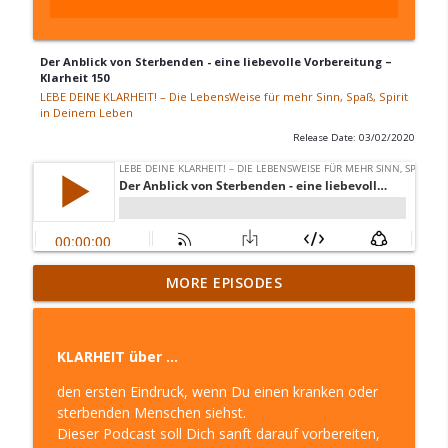
Der Anblick von Sterbenden - eine liebevolle Vorbereitung –
Klarheit 150
LEBE DEINE KLARHEIT! – Die LebensWeise für mehr Sinn, Spaß, Spirit
in Deinem Leben
Release Date: 03/02/2020
Ende … Ich bin dann mal weg – Klarheit
MORE EPISODES
310
info_outline
LEBE DEINE KLARHEIT! – Die LebensWeise für mehr
Sinn, Spaß, Spirit in Deinem Leben
KLARHEIT über …
Das Leben einfacher meistern mit den
den ersten Eindruck, wenn Du einen kranken oder
weltlichen Ratgebern und den geistigen
sterbenden Menschen siehst.
info_outline
Helfern – Klarheit 309
Dieser Podcast soll Dich sanft darauf vorbereiten,
LEBE DEINE KLARHEIT! – Die LebensWeise für mehr