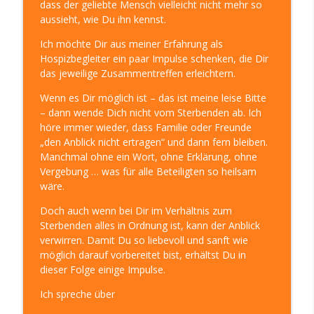
dass der geliebte Mensch vielleicht nicht mehr so
Sinn, Spaß, Spirit in Deinem Leben
aussieht, wie Du ihn kennst.
Ich möchte Dir aus meiner Erfahrung als
DIE-Innere-Ratgeber-ERKENNTNIS -
Hospizbegleiter ein paar Impulse schenken, die Dir
einfach leben – Klarheit 308
info_outline
das jeweilige Zusammentreffen erleichtern.
LEBE DEINE KLARHEIT! – Die LebensWeise für mehr
Sinn, Spaß, Spirit in Deinem Leben
Wenn es Dir möglich ist – das ist meine leise Bitte
– dann wende Dich nicht vom Sterbenden ab. Ich
55. Geburtstag - Einblick, Rückblick,
höre immer wieder, dass Familie oder Freunde
Ausblick – Klarheit 307
info_outline
„den Anblick nicht ertragen“ und dann fern bleiben.
LEBE DEINE KLARHEIT! – Die LebensWeise für mehr
Manchmal ohne ein Wort, ohne Erklärung, ohne
Sinn, Spaß, Spirit in Deinem Leben
Vergebung … was für alle Beteiligten so heilsam
wäre.
Auf eine Tasse Tee: mit CLEMENS KUBY -
über Selbstheilung, Veränderung und
Doch auch wenn bei Dir im Verhältnis zum
info_outline
Reinkarnation – Klarheit 306
Sterbenden alles in Ordnung ist, kann der Anblick
LEBE DEINE KLARHEIT! – Die LebensWeise für mehr
verwirren. Damit Du so liebevoll und sanft wie
Sinn, Spaß, Spirit in Deinem Leben
möglich darauf vorbereitet bist, erhältst Du in
dieser Folge einige Impulse.
25 Jahre selbständig: Erfolg und
Ich spreche über
Berufung – Klarheit 305
info_outline
LEBE DEINE KLARHEIT! – Die LebensWeise für mehr