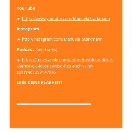
YouTube
►
https://www.youtube.com/ManuelaStarkmann
Instagram
►
http://instagram.com/Manuela_Starkmann
Podcast
(bei iTunes)
►
https://itunes.apple.com/de/podcast/lebe-deine-
klarheit-die-lebensweise-fuer-mehr-sinn-
spass/id1299147945
LEBE DEINE KLARHEIT!
▬▬▬▬▬▬▬▬▬▬▬▬▬▬▬▬▬▬