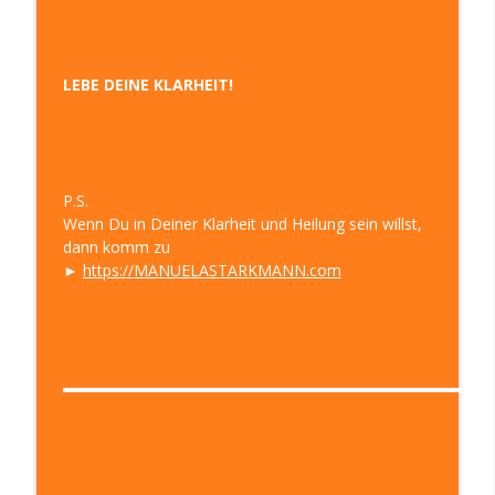
LEBE DEINE KLARHEIT!
P.S.
Wenn Du in Deiner Klarheit und Heilung sein willst,
dann komm zu
►
https://MANUELASTARKMANN.com
▬▬▬▬▬▬▬▬▬▬▬▬▬▬▬▬▬▬▬▬▬▬▬▬▬▬▬