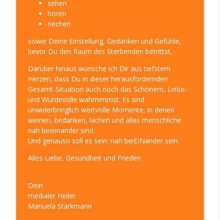
sehen
Sinn, Spaß, Spirit in Deinem Leben
hören
riechen
Einblick in Heiler und Medium sein –
Klarheit 304
sowie Deine Einstellung, Gedanken und Gefühle,
info_outline
LEBE DEINE KLARHEIT! – Die LebensWeise für mehr
bevor Du den Raum des Sterbenden betrittst.
Sinn, Spaß, Spirit in Deinem Leben
Darüber hinaus wünsche ich Dir aus tiefstem
Herzen, dass Du in dieser herausfordernden
Hochsensibel und in der Isolation –
Gesamt-Situation auch noch das Schönem, Liebe-
Klarheit 303
info_outline
und Würdevolle wahrnimmst. Es sind
LEBE DEINE KLARHEIT! – Die LebensWeise für mehr
unwiderbringlich wertvolle Momente, in denen
Sinn, Spaß, Spirit in Deinem Leben
weinen, bedanken, lachen und alles menschliche
nah beieinander sind.
Hochsensibel? Warum Du so nicht
Und genauso soll es sein: nah beiEINander sein.
glücklich wirst! – Klarheit 302
info_outline
LEBE DEINE KLARHEIT! – Die LebensWeise für mehr
Alles Liebe, Gesundheit und Frieden
Sinn, Spaß, Spirit in Deinem Leben
Neues Jahr, neues Glück – Klarheit 301
Dein
info_outline
LEBE DEINE KLARHEIT! – Die LebensWeise für mehr
medialer Heiler
Sinn, Spaß, Spirit in Deinem Leben
Manuela Starkmann