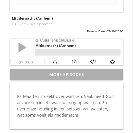
Middernacht (Arnhem)
C3 Rivers - Live opnamen
Release Date: 07/19/2020
MORE EPISODES
Aflevering 3: en volg
info_outline
C3 Rivers - Live opnamen
Ps Maarten spreekt over wachten. Vaak heeft God
Aflevering 2: in de rust
al voorzien in iets waar wij nog op wachten. En
info_outline
C3 Rivers - Live opnamen
over onze houding in een seizoen van wachten,
wat soms voelt als middernacht.
Aflevering 1: Kom bij Jezus
info_outline
C3 Rivers - Live opnamen