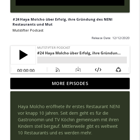
#24 Haya Molcho über Erfolg, ihre Gründung des NENI
Restaurants und Mut
Mutstifter Podcast
Release Date: 12/12/2020
MORE EPISODES
#80 Die Zukunft der Schule - Daniel Jung
info_outline
Mutstifter Podcast
Haya Molcho eröffnete ihr erstes Restaurant NENI
# 79 Wie finde ich den Mut zum flirten?
vor knapp 10 Jahren. Seit dem geht es für die
info_outline
Mutstifter Podcast
Gastronomin und TV Köchin gemeinsam mit ihren
Kindern steil bergauf. Mittlerweile gibt es weltweit
10 Restaurants und es werden mehr.
#78 Michael Ehlers - Wer was zu sagen