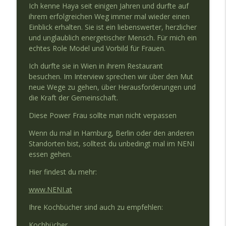
info_outline
hat, sollte reden können
Ich kenne Haya seit einigen Jahren und durfte auf
Mutstifter Podcast
ihrem erfolgreichen Weg immer mal wieder einen
Einblick erhalten. Sie ist ein liebenswerter, herzlicher
und unglaublich energetischer Mensch. Für mich ein
#77 Was ist der Sinn deines Lebens?
info_outline
echtes Role Model und Vorbild für Frauen.
Mutstifter Podcast
Ich durfte sie in Wien in ihrem Restaurant
besuchen. Im Interview sprechen wir über den Mut
#76 Pia Tischer - Mut im Recruiting
info_outline
neue Wege zu gehen, über Herausforderungen und
Mutstifter Podcast
die Kraft der Gemeinschaft.
Diese Power Frau sollte man nicht verpassen
#75 Zwischenbilanz und wie es weiter
info_outline
geht!
Wenn du mal in Hamburg, Berlin oder den anderen
Mutstifter Podcast
Standorten bist, solltest du unbedingt mal im NENI
essen gehen.
#74 Chakra Up your life - Karolin Bruse
info_outline
Hier findest du mehr:
Mutstifter Podcast
www.NENI.at
Ihre Kochbücher sind auch zu empfehlen:
#73 Musterbrecher Stefan Kaduk
info_outline
Mutstifter Podcast
Kochbücher