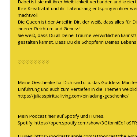
Dabei ist sie mit ihrer Weiblichkeit verbunden und kreiert
Ihre Kreativität und ihr Tatendrang entspringen ihrer weib
machtvoll.
Die Queen ist der Anteil in Dir, der weiß, dass alles für D
innerer Reichtum und Genuss!
Sie weiß, dass Du all Deine Träume verwirklichen kannst
gestalten kannst. Dass Du die Schöpferin Deines Lebens
♡♡♡♡♡♡♡♡
Meine Geschenke für Dich sind u. a. das Goddess Manife
Einführung und auch zum Vertiefen in die Themen weibliche
https://juliasspiritualliving.com/einladung-geschenke/
Mein Podcast hier auf Spotify und iTunes.
Spotify:
https://open.spotify.com/show/3GtbnniEo1oS
ITunes:
https://podcasts.apple.com/at/podcast/the-w