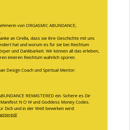
lich WIRKLICH lebst
info_outline
 Teilnehmerin von ORGASMIC ABUNDANCE,
.
info_outline
ke an Cirella, dass sie ihre Geschichte mit uns
ändert hat und worum es für sie bei Reichtum
örper und Dankbarkeit. Wir können all das erleben,
en inneren Reichtum wahrlich spüren.
info_outline
man Design Coach und Spiritual Mentor:
/
 wie Du das ab sofort ändern kannst
info_outline
 ABUNDANCE REMASTERED ein. Sichere es Dir
n Manifest N O W und Goddess Money Codes.
 auch die 1 Million Marke zu knacken
ür Dich und in der Welt bewirken wird:
info_outline
mastered/