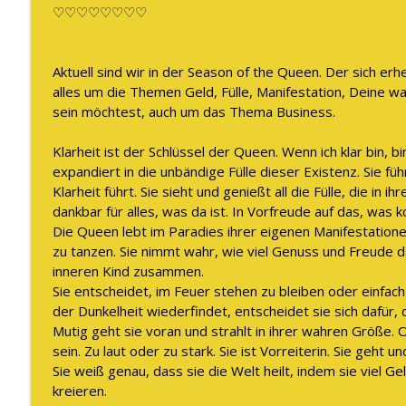
Warum Vertrauen aufbauen keine Zeit braucht und 
♡♡♡♡♡♡♡♡
The WOMAN behind LUXURY GODDESS®
Aktuell sind wir in der Season of the Queen. Der sich e
Die Situation in Deutschland und wie Du dort glück
alles um die Themen Geld, Fülle, Manifestation, Deine w
The WOMAN behind LUXURY GODDESS®
sein möchtest, auch um das Thema Business.
Klarheit ist der Schlüssel der Queen. Wenn ich klar bin, bi
expandiert in die unbändige Fülle dieser Existenz. Sie füh
Klarheit führt. Sie sieht und genießt all die Fülle, die in 
dankbar für alles, was da ist. In Vorfreude auf das, was 
Die Queen lebt im Paradies ihrer eigenen Manifestationen,
zu tanzen. Sie nimmt wahr, wie viel Genuss und Freude da
inneren Kind zusammen.
Sie entscheidet, im Feuer stehen zu bleiben oder einfach
der Dunkelheit wiederfindet, entscheidet sie sich dafür, da
Mutig geht sie voran und strahlt in ihrer wahren Größe. 
sein. Zu laut oder zu stark. Sie ist Vorreiterin. Sie geht un
Sie weiß genau, dass sie die Welt heilt, indem sie viel G
kreieren.