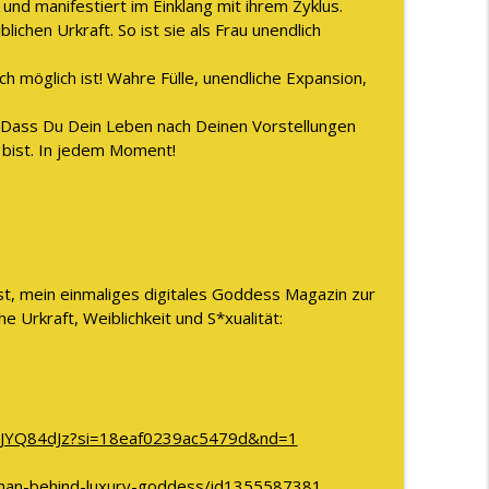
 und manifestiert im Einklang mit ihrem Zyklus.
lichen Urkraft. So ist sie als Frau unendlich
ich möglich ist! Wahre Fülle, unendliche Expansion,
! Dass Du Dein Leben nach Deinen Vorstellungen
 bist. In jedem Moment!
st, mein einmaliges digitales Goddess Magazin zur
 Urkraft, Weiblichkeit und S*xualität:
FRJYQ84dJz?si=18eaf0239ac5479d&nd=1
oman-behind-luxury-goddess/id1355587381