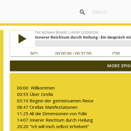
search
MORE EPIS
Warum ich diesen Podcast pausiere
The WOMAN behind LUXURY GODDESS®
00:00 Willkommen
Was es bedeutet "Deine Kapazität zu erweitern"
00:55 Über Cirella
The WOMAN behind LUXURY GODDESS®
03:10 Beginn der gemeinsamen Reise
08:47 Cirellas Manifestationen
11:25 All die Dimensionen von Fülle
Embodiment ist für mich kein Trend!
14:07 Innerer Reichtum durch Heilung
The WOMAN behind LUXURY GODDESS®
20:20 "Ich will mich selbst erheben!"