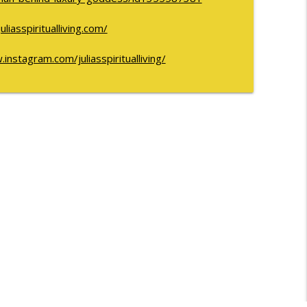
juliasspiritualliving.com/
instagram.com/juliasspiritualliving/