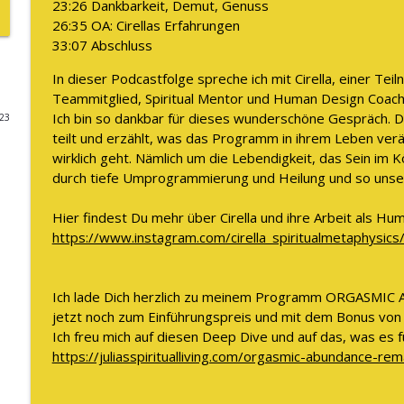
23:26 Dankbarkeit, Demut, Genuss
26:35 OA: Cirellas Erfahrungen
DAS verändert sich, wenn Du Deine Weiblichkeit end
33:07 Abschluss
The WOMAN behind LUXURY GODDESS®
In dieser Podcastfolge spreche ich mit Cirella, einer
Teammitglied, Spiritual Mentor und Human Design Coach
Wie Frau Sein für Dich purer Reichtum ist
Ich bin so dankbar für dieses wunderschöne Gespräch. Dan
023
The WOMAN behind LUXURY GODDESS®
teilt und erzählt, was das Programm in ihrem Leben ver
wirklich geht. Nämlich um die Lebendigkeit, das Sein im K
durch tiefe Umprogrammierung und Heilung und so unser
Du brauchst mehr männliche Energie
The WOMAN behind LUXURY GODDESS®
Hier findest Du mehr über Cirella und ihre Arbeit als Hu
https://www.instagram.com/cirella_spiritualmetaphysics
Der Nr. 1 Grund, warum Du Dich wertlos fühlst und
The WOMAN behind LUXURY GODDESS®
Ich lade Dich herzlich zu meinem Programm ORGASMIC
jetzt noch zum Einführungspreis und mit dem Bonus vo
DER energetische Shift, um 10.000€, 100.000€ oder
Ich freu mich auf diesen Deep Dive und auf das, was es f
https://juliasspiritualliving.com/orgasmic-abundance-re
The WOMAN behind LUXURY GODDESS®