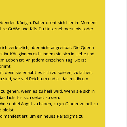
WAS Vertrauen WIRKLICH ist
info_outline
rhebenden Königin. Daher dreht sich hier im Moment
lich sein kannst
info_outline
ahre Größe und falls Du Unternehmerin bist oder
n ich verletzlich, aber nicht angreifbar. Die Queen
rt ihr Königinnenreich, indem sie sich in Liebe und
ihrem Leben ist. An jedem einzelnen Tag. Sie ist
kommt.
 denn sie erlaubt es sich zu spielen, zu lachen,
 sind, wie viel Reichtum und all das mit ihrem
 zu gehen, wenn es zu heiß wird. Wenn sie sich in
s Licht für sich selbst zu sein.
Ohne dabei Angst zu haben, zu groß oder zu hell zu
d bleibt.
eld manifestiert, um ein neues Paradigma zu