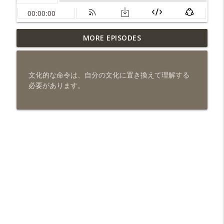
MORE EPISODES
なぜ神はすべての人を赦さないのですか。（509)
info_outline
3分でわかる！聖書
文化的な命令は、自分の文化に置き換えて理解する
聖書がいう「奥義」とはなんですか。（508)
必要があります。
info_outline
3分でわかる！聖書
それは悪霊の働きですか。（507)
info_outline
3分でわかる！聖書
千年王国には、救われた人たち全員が住むだけの
info_outline
広さはありますか。（506)
3分でわかる！聖書
黙示録とはどういう書ですか。（505)
info_outline
3分でわかる！聖書