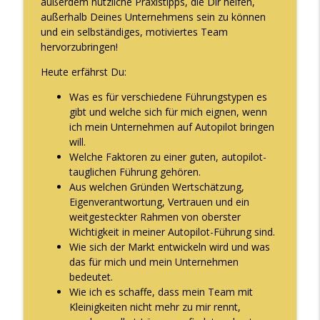
außerdem nützliche Praxistipps, die Dir helfen,
Der Glückliche Unternehmer Podcast
außerhalb Deines Unternehmens sein zu können
und ein selbständiges, motiviertes Team
Episode 204 - Du bist einzigartig
hervorzubringen!
info_outline
Der Glückliche Unternehmer Podcast
Heute erfährst Du:
Was es für verschiedene Führungstypen es
Episode 203 - Die Wissenschaft des
info_outline
gibt und welche sich für mich eignen, wenn
Zweifelns
ich mein Unternehmen auf Autopilot bringen
Der Glückliche Unternehmer Podcast
will.
Welche Faktoren zu einer guten, autopilot-
Episode 202 - Wann darf ich glücklich
info_outline
tauglichen Führung gehören.
sein
Aus welchen Gründen Wertschätzung,
Der Glückliche Unternehmer Podcast
Eigenverantwortung, Vertrauen und ein
weitgesteckter Rahmen von oberster
Episode 201 - Die magnetische
Wichtigkeit in meiner Autopilot-Führung sind.
Unternehmenskultur mit Christian
info_outline
Wie sich der Markt entwickeln wird und was
Conrad
das für mich und mein Unternehmen
Der Glückliche Unternehmer Podcast
bedeutet.
Wie ich es schaffe, dass mein Team mit
Episode 200 - Wo geht es zur Intuition?
info_outline
Kleinigkeiten nicht mehr zu mir rennt,
Der Glückliche Unternehmer Podcast