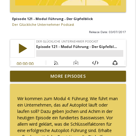
Episode 121 - Modul Führung - Der Gipfelblick
Der Glückliche Unternehmer Podcast
Release Date: 03/07/2017
Episode 207 - USA meets Germany mit
MORE EPISODES
info_outline
Judith Geiß
Der Glückliche Unternehmer Podcast
Wir kommen zum Modul 4: Führung. Wie führt man
Episode 206 - Glücklich in Deiner Vielfalt
ein Unternehmen, das auf Autopilot läuft oder
info_outline
Der Glückliche Unternehmer Podcast
laufen soll? Dazu geben Jochen und Achim in der
heutigen Episode ein fundiertes Basiswissen. Vor
allem wird geklärt, was die Schlüsselfaktoren für
Episode 205 - Liebe Zeitarbeit mit Daniel
eine erfolgreiche Autopilot-Führung sind. Erhalte
info_outline
Müller