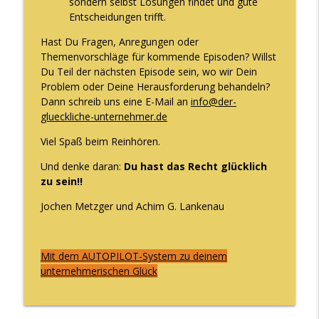
sondern selbst Lösungen findet und gute
Entscheidungen trifft.
Episode 199 - Voll Liebe und Geduld auf
Hast Du Fragen, Anregungen oder
info_outline
Deinem Herzensweg
Themenvorschläge für kommende Episoden? Willst
Der Glückliche Unternehmer Podcast
Du Teil der nächsten Episode sein, wo wir Dein
Problem oder Deine Herausforderung behandeln?
Episode 198 - Meine Aufgaben machen
Dann schreib uns eine E-Mail an
info@der-
info_outline
mich fertig
glueckliche-unternehmer.de
Der Glückliche Unternehmer Podcast
Viel Spaß beim Reinhören.
Und denke daran:
Du hast das Recht glücklich
zu sein!!
Jochen Metzger und Achim G. Lankenau
Mit dem AUTOPILOT-System zu deinem
unternehmerischen Glück