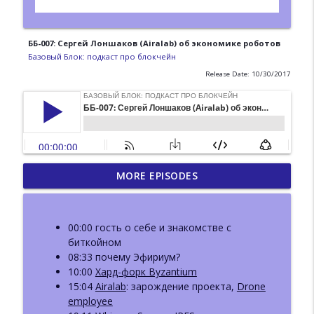
ББ-007: Сергей Лоншаков (Airalab) об экономике роботов
Базовый Блок: подкаст про блокчейн
Release Date: 10/30/2017
ББ-223: DWeb Camp.
MORE EPISODES
Децентрализованный веб вне
info_outline
блокчейна
Базовый Блок: подкаст про блокчейн
00:00 гость о себе и знакомстве с
биткойном
ББ-222: Иван Козлов (Resolv) о жизни
08:33 почему Эфириум?
info_outline
после взлома и новом продукте
10:00
Хард-форк Byzantium
Базовый Блок: подкаст про блокчейн
15:04
Airalab
: зарождение проекта,
Drone
employee
ББ-221: Пост-квантовая криптография.