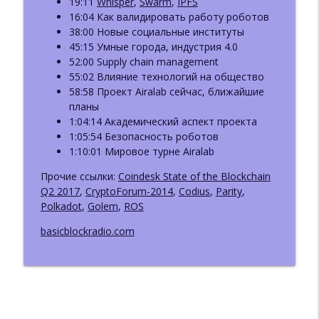
19:11
Whisper
,
Swarm
,
IPFS
info_outline
Bitcoin и Ethereum
16:04 Как валидировать работу роботов
Базовый Блок: подкаст про блокчейн
38:00 Новые социальные институты
45:15 Умные города, индустрия 4.0
ББ-220: Пост-квантовая криптография.
52:00 Supply chain management
info_outline
Часть 1: теория и стандарты
55:02 Влияние технологий на общество
Базовый Блок: подкаст про блокчейн
58:58 Проект Airalab сейчас, ближайшие
планы
ББ-219: Василий Шаповалов: Lido,
1:04:14 Академический аспект проекта
info_outline
Ethereum и DeFi в новой реальности
1:05:54 Безопасность роботов
Базовый Блок: подкаст про блокчейн
1:10:01 Мировое турне Airalab
ББ 218: Григорий Осипов:
Прочие ссылки:
Coindesk State of the Blockchain
Крипторасследования и границы
Q2 2017
,
CryptoForum-2014
,
Codius
,
Parity
,
info_outline
приватности в блокчейне
Polkadot
,
Golem
,
ROS
Базовый Блок: подкаст про блокчейн
basicblockradio.com
ББ-217: Отчёт Messari-2026. Часть 3.
info_outline
DeAI и DePIN (ft. Евгений Пономарев)
Базовый Блок: подкаст про блокчейн
ББ-216: ИИ-аудиты в Web3