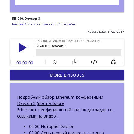
ББ-010: Devcon 3
Базовый Блок: подкаст про блокчейн
Release Date: 11/20/2017
ББ-223: DWeb Camp.
MORE EPISODES
Децентрализованный веб вне
info_outline
блокчейна
Базовый Блок: подкаст про блокчейн
Подробный обзор Ethereum-конференции
Devcon 3
(
пост в блоге
ББ-222: Иван Козлов (Resolv) о жизни
Ethereum
,
неофициальный список докладов со
info_outline
после взлома и новом продукте
ссылками на видео
).
Базовый Блок: подкаст про блокчейн
00:00 История Devcon
ББ-221: Пост-квантовая криптография.
03:00 День первый (
видео всего дня
)