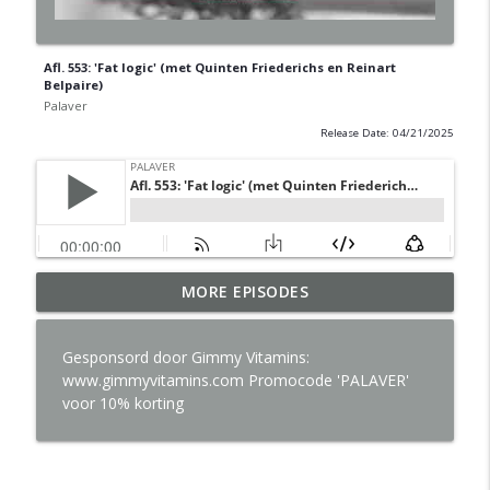
Afl. 553: 'Fat logic' (met Quinten Friederichs en Reinart
Belpaire)
Palaver
Release Date: 04/21/2025
Afl. 688: 'Rasti Rostelli' (met Roosje
MORE EPISODES
Pertz, Lukas Lelie en Quinten
info_outline
Friederichs)
Gesponsord door Gimmy Vitamins:
Palaver
www.gimmyvitamins.com Promocode 'PALAVER'
voor 10% korting
Afl. 686: 'Zeven tot zeventig maal' (met
info_outline
Wim Moors en Mathieu B)
Palaver