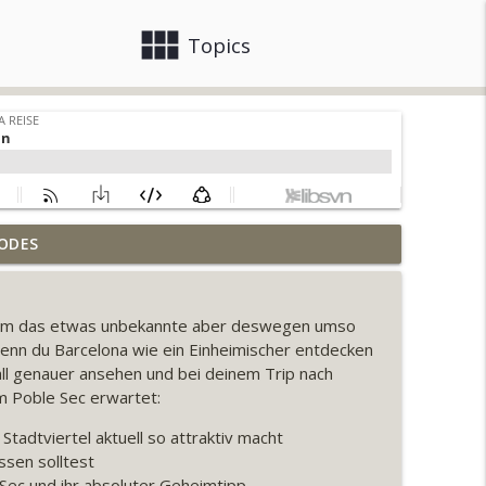
view_module
close
Topics
ODES
Besuch
info_outline
es um das etwas unbekannte aber deswegen umso
tadtviertel
enn du Barcelona wie ein Einheimischer entdecken
info_outline
Fall genauer ansehen und bei deinem Trip nach
m Poble Sec erwartet:
ps
Stadtviertel aktuell so attraktiv macht
info_outline
ssen solltest
 Sec und ihr absoluter Geheimtipp