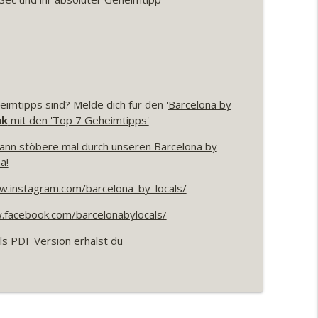
ericht einer Barcelona-Reisenden
info_outline
 by locals
info_outline
imtipps sind? Melde dich für den '
Barcelona by
nk
mit den 'Top 7 Geheimtipps'
ann stöbere mal durch unseren Barcelona by
info_outline
a!
w.instagram.com/barcelona_by_locals/
 besten verbringst
info_outline
.facebook.com/barcelonabylocals/
ls PDF Version erhälst du
info_outline