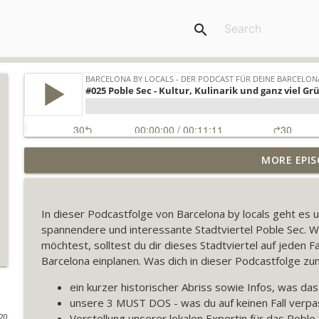
search
MORE EPIS
#044 Sagrada Familia: Die besten Tipps für euren 
Barcelona by locals - Der Podcast für deine Barcelona Reise
In dieser Podcastfolge von Barcelona by locals geht 
#043 Sants & Les Corts - Barcelonas unentdeckte S
spannendere und interessante Stadtviertel Poble Sec. W
Barcelona by locals - Der Podcast für deine Barcelona Reise
möchtest, solltest du dir dieses Stadtviertel auf jeden 
Barcelona einplanen. Was dich in dieser Podcastfolge zu
#042 Paella essen in Barcelona – Unsere Insidertip
ein kurzer historischer Abriss sowie Infos, was das 
Barcelona by locals - Der Podcast für deine Barcelona Reise
unsere 3 MUST DOS - was du auf keinen Fall verpa
Vorstellung unserer lokalen Expertin für das Poble
020