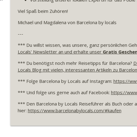
#41 Interview mit Sylvia: ein authentischer Reiseb
Viel Spaß beim Zuhören!
Barcelona by locals - Der Podcast für deine Barcelona Reise
Michael und Magdalena von Barcelona by locals
---
#40 Highlights der neuesten Ausgabe von Barcelona
Barcelona by locals - Der Podcast für deine Barcelona Reise
*** Du willst wissen, was unsere, ganz persönlichen Gehe
Locals' Newsletter an und erhalte unser
Gratis Gesche
#39 Die schönsten Ausflüge um Barcelona
*** Du benötigst noch mehr Reisetipps für Barcelona?
D
Barcelona by locals - Der Podcast für deine Barcelona Reise
Locals Blog mit vielen, interessanten Artikeln zu Barcelon
*** Folge Barcelona by Locals auf Instagram:
https://ww
#38 Wie du die heißen Sommertage in Barcelona am
*** Und folge uns gerne auch auf Facebook:
https://www
Barcelona by locals - Der Podcast für deine Barcelona Reise
*** Den Barcelona by Locals Reiseführer als Buch oder a
hier:
https://www.barcelonabylocals.com/#kaufen
#037 Poblenou - Das Stadtviertel der Startups
Barcelona by locals - Der Podcast für deine Barcelona Reise