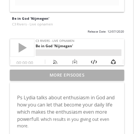
Be in God 'Nijmegen'
C3 Rivers - Live opnamen
Release Date: 12/07/2020
MORE EPISODES
Aflevering 3: en volg
info_outline
C3 Rivers - Live opnamen
Ps Lydia
talks about enthusiasm in God and
Aflevering 2: in de rust
how you can let that become your daily life
info_outline
C3 Rivers - Live opnamen
which makes the enthusiasm even more
powerfull.
which results in you giving out even
more.
Aflevering 1: Kom bij Jezus
info_outline
C3 Rivers - Live opnamen