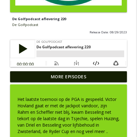
De Golfpodcast aflevering 220
De Golfpodcast
Release Date: 08/29/2023
MORE EPISODES
De Golfpodcast aflevering 353
info_outline
De Golfpodcast
Het laatste toernooi op de PGA is gespeeld. Victor
De Golfpodcast aflevering 352
Hovland gaat er met de jackpot vandoor, zijn
info_outline
De Golfpodcast
Rahm en Scheffler niet blij, kwam Besseling net
tekort op de laatste dag in Tsjechie, spelen Huizing,
van Driel en Besseling voor lijfsbehoud in
De Golfpodcast aflevering 351
Zwisterland, de Ryder Cup en nog veel meer ..
info_outline
De Golfpodcast