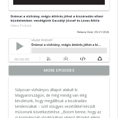
Drámai a vízhiány, mégis áttörés jöhet a kiszáradás elleni
küzdelemben: vendégünk Gacsályi József és Lovas Attila
Válasz Podcast
Release Date: 05/21/2026
Nincs tökéletes választási rendszer – de
MORE EPISODES
info_outline
lehet végre közös
Válasz Podcast
Súlyosan vízhiányos állapot alakult ki
Szijjártó Péter és a kínaiak: magyar
Magyarországon, de még mindig van elég
info_outline
érdek vagy nemzetbiztonsági kockázat?
készletünk, hogy megállítsuk a kiszáradási
Válasz Podcast
tendenciákat – szól vízügyes vezetőkkel készült
műsorunk következtetése. „Bízom benne, hogy az
Vitézy Dávid-interjú: Rejtett
új kormányzati struktúrában sikerül áttörést elérni,