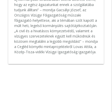
minisztériumi feljegyzések kerültek elő
info_outline
hogy az egész ágazatunkat ennek a szolgálatába
– Lázárék így döntöttek milliárdokról?
tudjunk állítani” – mondja Gacsályi József, az
Válasz Podcast
Országos Vízügyi Főigazgatóság műszaki
főigazgató-helyettese, aki a témában szót kapott a
Az új Odüsszeia azt üzeni, hogy vége a
múlt heti, legelső kormányülés sajtótájékoztatóján.
nyugati civilizációnak – Karsai György
info_outline
„A civil és a hivatásos környezetvédő, valamint a
Homérosz és Nolan műveiről
vízügyes szervezeteknek együtt kell működniük és
Válasz Podcast
közösen megtalálni a legjobb megoldást” – mondja
a Cegléd környéki mintaprojektekről Lovas Attila, a
Most derült ki először, hogy a politikai
Közép-Tisza-vidéki Vízügyi Igazgatóság igazgatója.
info_outline
gravitáció a Tiszára is hat
Válasz Podcast
Kuna Tibor: „A félelem tartotta össze
info_outline
Orbán rendszerét”
Válasz Podcast
Nyertünk vagy vesztettünk a
dohánylobbi ellen? | Szócska Miklós és
info_outline
Bogos Krisztina VÁLASZ EXTRA
Válasz Podcast