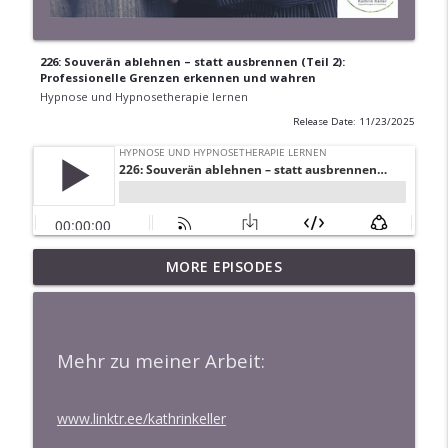
226: Souverän ablehnen – statt ausbrennen (Teil 2):
Professionelle Grenzen erkennen und wahren
Hypnose und Hypnosetherapie lernen
Release Date: 11/23/2025
257: KI in der Hypnosepraxis: Marketing
MORE EPISODES
info_outline
für mehr Sichtbarkeit
Hypnose und Hypnosetherapie lernen
Mehr zu meiner Arbeit:
256: Mit KI zu starken Metaphern
info_outline
Hypnose und Hypnosetherapie lernen
www.linktr.ee/kathrinkeller
255: Datenschutz sicher umsetzen