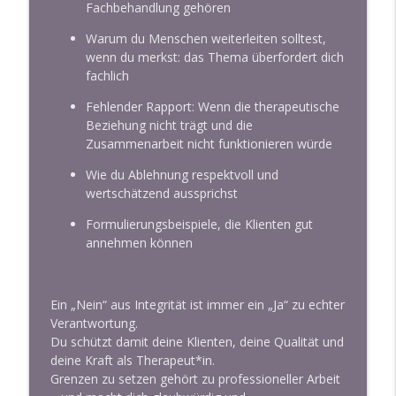
info_outline
Fachbehandlung gehören
Gesprächstrainings
Hypnose und Hypnosetherapie lernen
Warum du Menschen weiterleiten solltest,
wenn du merkst: das Thema überfordert dich
fachlich
249: Wird Hypnose überbewertet?
info_outline
Hypnose und Hypnosetherapie lernen
Fehlender Rapport: Wenn die therapeutische
Beziehung nicht trägt und die
Zusammenarbeit nicht funktionieren würde
248: Zwischen Bewusst und Unbewusst –
info_outline
Hypnose achtsam begleiten
Wie du Ablehnung respektvoll und
Hypnose und Hypnosetherapie lernen
wertschätzend aussprichst
Formulierungsbeispiele, die Klienten gut
annehmen können
Ein „Nein“ aus Integrität ist immer ein „Ja“ zu echter
Verantwortung.
Du schützt damit deine Klienten, deine Qualität und
deine Kraft als Therapeut*in.
Grenzen zu setzen gehört zu professioneller Arbeit