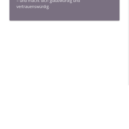
– und macht dich glaubwürdig und
vertrauenswürdig.
Libsyn Directory -
Liberated Syndication