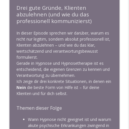
info_outline
Hypnose und Hypnosetherapie lernen
Drei gute Gründe, Klienten
abzulehnen (und wie du das
254: Das KRAFT-Modell für bessere
professionell kommunizierst)
info_outline
Prompts
Hypnose und Hypnosetherapie lernen
In dieser Episode sprechen wir darüber, warum es
nicht nur legitim, sondern absolut professionell ist,
253: KI in der Hypnosepraxis: Deine neue
Klienten abzulehnen – und wie du das klar,
info_outline
Ressource
wertschätzend und verantwortungsbewusst
Hypnose und Hypnosetherapie lernen
formulierst.
Gerade in Hypnose und Hypnosetherapie ist es
entscheidend, die eigenen Grenzen zu kennen und
252: Utilisation: vom Problem zur Lösung
info_outline
Verantwortung zu übernehmen.
Hypnose und Hypnosetherapie lernen
Ich zeige dir drei konkrete Situationen, in denen ein
Nein
die beste Form von Hilfe ist – für deine
251: SELFHYPNOSIS Transform Negative
Klienten und für dich selbst.
Thoughts at Their Root | Inner Child
info_outline
Self-Hypnosis
Themen dieser Folge
Hypnose und Hypnosetherapie lernen
Wann Hypnose nicht geeignet ist und warum
250: Mein Geschenk zu 5 Jahren Podcast:
akute psychische Erkrankungen zwingend in
Ein kostenloser GPT für