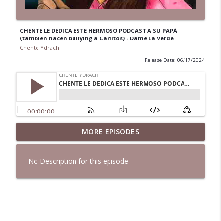
CHENTE LE DEDICA ESTE HERMOSO PODCAST A SU PAPÁ
(también hacen bullying a Carlitos) - Dame La Verde
Chente Ydrach
Release Date: 06/17/2024
GALLO - CAUSA PARA JUICIO POR
MORE EPISODES
info_outline
ALTERACIÓN A LA PAZ (1 de sept)
Chente Ydrach
No Description for this episode
PICA Y FELIX - ¿CUÁL ES EL MÁS LEAL?
info_outline
Chente Ydrach
EL CIERRE DE BAD BUNNY EN PUERTO RICO