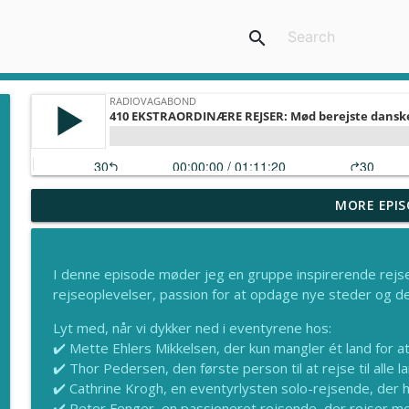
search
MORE EPIS
418 Verdens mest ekstreme rejsefællesskab – med 
Radiovagabond
I denne episode møder jeg en gruppe inspirerende rejsen
417 Sandheden om travel content – frihed, fiasko
rejseoplevelser, passion for at opdage nye steder og de 
Radiovagabond
Lyt med, når vi dykker ned i eventyrene hos:
✔️ Mette Ehlers Mikkelsen, der kun mangler ét land for a
ELK HORN, IOWA: Spøgelser på kirkegården og øl m
✔️ Thor Pedersen, den første person til at rejse til alle l
Radiovagabond
✔️ Cathrine Krogh, en eventyrlysten solo-rejsende, der 
✔️ Peter Fenger, en passioneret rejsende, der rejser m