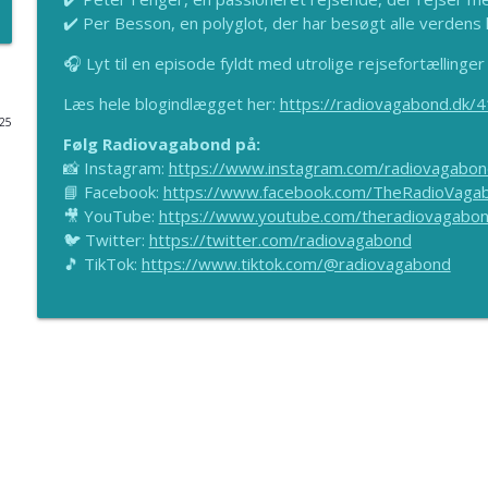
✔️ Per Besson, en polyglot, der har besøgt alle verdens l
LILLE DANMARK I USA: Indenfor i den mest danske b
🎧 Lyt til en episode fyldt med utrolige rejsefortællinger 
Radiovagabond
Læs hele blogindlægget her:
https://radiovagabond.dk/4
025
ELK HORN, IOWA: Vindmøller, museer og en prins v
Følg Radiovagabond på:
Radiovagabond
📸 Instagram:
https://www.instagram.com/radiovagabon
📘 Facebook:
https://www.facebook.com/TheRadioVaga
🎥 YouTube:
https://www.youtube.com/theradiovagabo
SAUDI-ARABIEN: Kameler, CouchSurfing og verdens h
🐦 Twitter:
https://twitter.com/radiovagabond
Radiovagabond
🎵 TikTok:
https://www.tiktok.com/@radiovagabond
SAUDI-ARABIEN: Spejlinger i ørkenen og verdens st
Radiovagabond
SAUDI-ARABIEN: Ud til Verdens Ende og videre
Radiovagabond