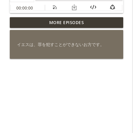
MORE EPISODES
ガンはサタンの仕業でしょうか。（510)
info_outline
3分でわかる！聖書
イエスは、罪を犯すことができないお方です。
なぜ神はすべての人を赦さないのですか。（509)
info_outline
3分でわかる！聖書
聖書がいう「奥義」とはなんですか。（508)
info_outline
3分でわかる！聖書
それは悪霊の働きですか。（507)
info_outline
3分でわかる！聖書
千年王国には、救われた人たち全員が住むだけの
info_outline
広さはありますか。（506)